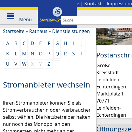
Stadtplan
|
Presse
|
Kontakt
|
Impressum
Menü
Startseite
»
Rathaus
»
Dienstleistungen
A
B
C
D
E
F
G
H
I
J
K
L
M
N
O
P
Q
R
S
T
Postanschri
U
V
W
X
Y
Z
Große
Kreisstadt
Leinfelden-
Stromanbieter wechseln
Echterdingen
Marktplatz 1
70771
Ihren Stromanbieter können Sie als
Leinfelden-
Stromverbraucherin oder -verbraucher
Echterdingen
selbst wählen.
Die Netzbetreiber halten
nur noch das Monopol an den
Öffnungsze
Stromnetzen, nicht mehr an der