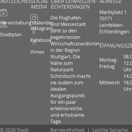
NÜTZLICHES
SOCIAL
ÜBER LEINFELDEN-
ADRESSE
MEDIA
ECHTERDINGEN
Marktplatz 1
Die Flughafen-
70771
Veranstaltungskalender
und Messestadt
Leinfelden-
Instagram
zählt zu den
Echterdingen
Stadtplan
begehrtesten
Facebook
Wirtschaftsstandorten
ÖFFNUNGSZE
in der Region
Vimeo
08.
Stuttgart. Die
Montag-
12.
Nähe zum
Freitag
Uhr
Naturpark
14.
Schönbuch macht
Mittwoch
18.
sie zudem zum
Uhr
idealen
Ausgangspunkt
für ein paar
erlebnisreiche
und erholsame
Tage.
© 2026 Stadt
Barrierefreiheit
|
Leichte Sprache