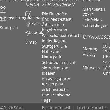
MEDIA
ECHTERDINGEN
Marktplatz 1
Die Flughafen-
70771
Veranstaltungskalender
und Messestadt
Leinfelden-
Instagram
zählt zu den
Echterdingen
Stadtplan
begehrtesten
Facebook
Wirtschaftsstandorten
ÖFFNUNGSZE
in der Region
Vimeo
08.
Stuttgart. Die
Montag-
12.
Nähe zum
Freitag
Uhr
Naturpark
14.
Schönbuch macht
Mittwoch
18.
sie zudem zum
Uhr
idealen
Ausgangspunkt
für ein paar
erlebnisreiche
und erholsame
Tage.
© 2026 Stadt
Barrierefreiheit
|
Leichte Sprache