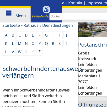
Stadtplan
|
Presse
|
Kontakt
|
Impressum
Menü
Startseite
»
Rathaus
»
Dienstleistungen
A
B
C
D
E
F
G
H
I
J
K
L
M
N
O
P
Q
R
S
T
Postanschri
U
V
W
X
Y
Z
Große
Kreisstadt
Leinfelden-
Schwerbehindertenausweis
Echterdingen
verlängern
Marktplatz 1
70771
Leinfelden-
Wenn Ihr Schwerbehindertenausweis
Echterdingen
befristet ist und Sie ihn weiterhin
benutzen möchten, können Sie ihn
Öffnungsze