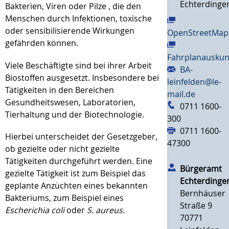
Echterdinge
Bakterien, Viren oder Pilze , die den
Menschen durch Infektionen, toxische
oder sensibilisierende Wirkungen
OpenStreetMap
gefährden können.
Fahrplanauskun
Viele Beschäftigte sind bei ihrer Arbeit
BA-
Biostoffen ausgesetzt. Insbesondere bei
leinfelden@le-
Tätigkeiten in den Bereichen
mail.de
Gesundheitswesen, Laboratorien,
0711 1600-
Tierhaltung und der Biotechnologie.
300
0711 1600-
Hierbei unterscheidet der Gesetzgeber,
47300
ob gezielte oder nicht gezielte
Tätigkeiten durchgeführt werden. Eine
Bürgeramt
gezielte Tätigkeit ist zum Beispiel das
Echterdinge
geplante Anzüchten eines bekannten
Bernhäuser
Bakteriums, zum Beispiel eines
Straße 9
Escherichia coli
oder
S. aureus.
70771