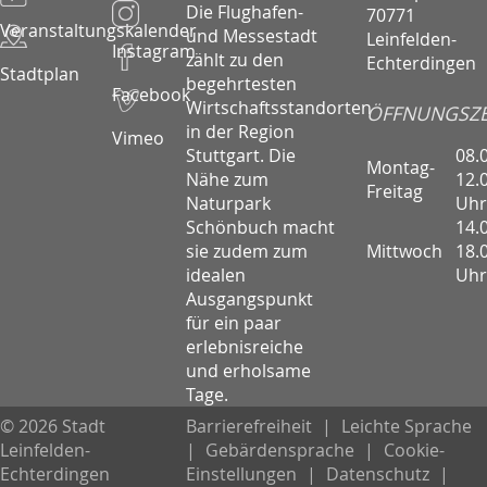
Die Flughafen-
70771
Veranstaltungskalender
und Messestadt
Leinfelden-
Instagram
zählt zu den
Echterdingen
Stadtplan
begehrtesten
Facebook
Wirtschaftsstandorten
ÖFFNUNGSZE
in der Region
Vimeo
08.
Stuttgart. Die
Montag-
12.
Nähe zum
Freitag
Uhr
Naturpark
14.
Schönbuch macht
Mittwoch
18.
sie zudem zum
Uhr
idealen
Ausgangspunkt
für ein paar
erlebnisreiche
und erholsame
Tage.
© 2026 Stadt
Barrierefreiheit
|
Leichte Sprache
Leinfelden-
|
Gebärdensprache
|
Cookie-
Echterdingen
Einstellungen
|
Datenschutz
|