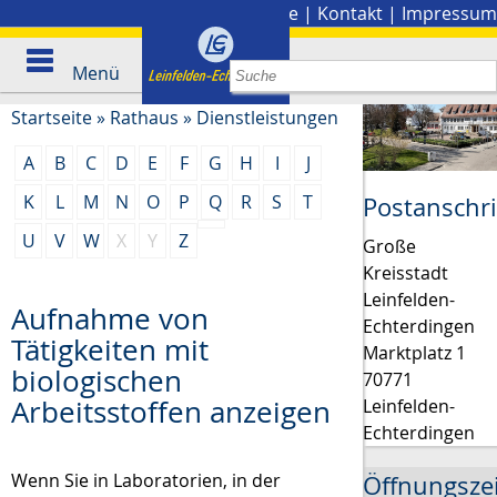
Stadtplan
|
Presse
|
Kontakt
|
Impressum
Menü
Startseite
»
Rathaus
»
Dienstleistungen
A
B
C
D
E
F
G
H
I
J
K
L
M
N
O
P
Q
R
S
T
Postanschri
U
V
W
X
Y
Z
Große
Kreisstadt
Leinfelden-
Aufnahme von
Echterdingen
Tätigkeiten mit
Marktplatz 1
biologischen
70771
Arbeitsstoffen anzeigen
Leinfelden-
Echterdingen
Wenn Sie in Laboratorien, in der
Öffnungsze