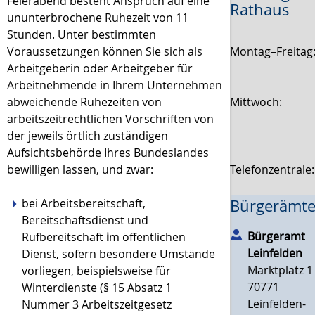
Feierabend besteht Anspruch auf eine
Rathaus
ununterbrochene Ruhezeit von 11
Stunden. Unter bestimmten
Montag–Freitag
Voraussetzungen können Sie sich als
Arbeitgeberin oder Arbeitgeber für
Arbeitnehmende in Ihrem Unternehmen
Mittwoch:
abweichende Ruhezeiten von
arbeitszeitrechtlichen Vorschriften von
der jeweils örtlich zuständigen
Aufsichtsbehörde Ihres Bundeslandes
Telefonzentrale
bewilligen lassen, und zwar:
bei Arbeitsbereitschaft,
Bürgerämte
Bereitschaftsdienst und
Bürgeramt
Rufbereitschaft
i
m öffentlichen
Leinfelden
Dienst, sofern besondere Umstände
Marktplatz 1
vorliegen, beispielsweise für
70771
Winterdienste (§ 15 Absatz 1
Leinfelden-
Nummer 3 Arbeitszeitgesetz