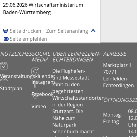
29.06.2026 Wirtschaftsministerium
Baden-Württemberg
Seite drucken
Zum Seitenanfang
Seite empfehlen
NÜTZLICHES
SOCIAL
ÜBER LEINFELDEN-
ADRESSE
MEDIA
ECHTERDINGEN
Marktplatz 1
Die Flughafen-
70771
Veranstaltungskalender
und Messestadt
Leinfelden-
Instagram
zählt zu den
Echterdingen
Stadtplan
begehrtesten
Facebook
Wirtschaftsstandorten
ÖFFNUNGSZE
in der Region
Vimeo
08.
Stuttgart. Die
Montag-
12.
Nähe zum
Freitag
Uhr
Naturpark
14.
Schönbuch macht