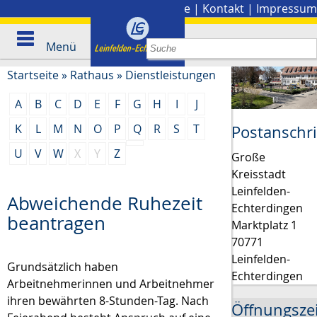
Stadtplan
|
Presse
|
Kontakt
|
Impressum
Menü
Startseite
»
Rathaus
»
Dienstleistungen
A
B
C
D
E
F
G
H
I
J
K
L
M
N
O
P
Q
R
S
T
Postanschri
U
V
W
X
Y
Z
Große
Kreisstadt
Leinfelden-
Abweichende Ruhezeit
Echterdingen
beantragen
Marktplatz 1
70771
Leinfelden-
Grundsätzlich haben
Echterdingen
Arbeitnehmerinnen und Arbeitnehmer
ihren bewährten 8-Stunden-Tag. Nach
Öffnungsze