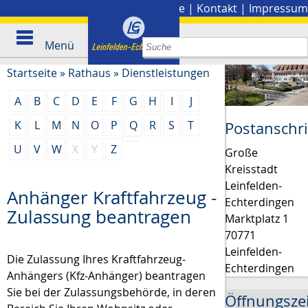
Stadtplan
|
Presse
|
Kontakt
|
Impressum
Menü
Startseite
»
Rathaus
»
Dienstleistungen
A
B
C
D
E
F
G
H
I
J
K
L
M
N
O
P
Q
R
S
T
Postanschri
U
V
W
X
Y
Z
Große
Kreisstadt
Leinfelden-
Anhänger Kraftfahrzeug -
Echterdingen
Zulassung beantragen
Marktplatz 1
70771
Leinfelden-
Die Zulassung Ihres Kraftfahrzeug-
Echterdingen
Anhängers (Kfz-Anhänger) beantragen
Sie bei der Zulassungsbehörde, in deren
Öffnungsze