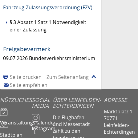
Fahrzeug-Zulassungsverordnung (FZV)
:
§ 3 Absatz 1 Satz 1 Notwendigkeit
einer Zulassung
Freigabevermerk
09.07.2026 Bundesverkehrsministerium
Seite drucken
Zum Seitenanfang
Seite empfehlen
NÜTZLICHES
SOCIAL
ÜBER LEINFELDEN-
ADRESSE
MEDIA
ECHTERDINGEN
Marktplatz 1
Die Flughafen-
70771
Veranstaltungskalender
und Messestadt
Leinfelden-
Instagram
zählt zu den
Echterdingen
Stadtplan
begehrtesten