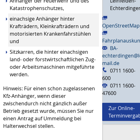
Anhänger der Feuerwehr und des
Leinfelden-
Katastrophenschutzes,
Echterdinge
einachsige Anhänger hinter
OpenStreetMap
Krafträdern, Kleinkrafträdern und
motorisierten Krankenfahrstühlen
Fahrplanauskun
und
BA-
Sitzkarren, die hinter einachsigen
echterdingen@l
land- oder forstwirtschaftlichen Zug-
mail.de
oder Arbeitsmaschinen mitgeführte
0711 1600-
werden.
600
0711 1600-
Hinweis: Für einen schon zugelassenen
47600
Kfz-Anhänger, wenn dieser
zwischendurch nicht gänzlich außer
Zur Online-
Betrieb gesetzt wurde, müssen Sie nur
Terminverga
einen Antrag auf Ummeldung bei
Halterwechsel stellen.