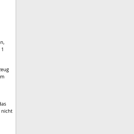
n,
 1
zeug
em
das
 nicht