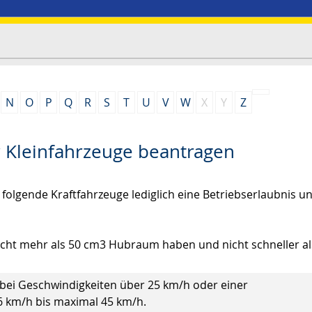
N
O
P
Q
R
S
T
U
V
W
X
Y
Z
 Kleinfahrzeuge beantragen
r folgende Kraftfahrzeuge lediglich eine Betriebserlaubnis u
icht mehr als 50 cm3 Hubraum haben und nicht schneller al
 bei Geschwindigkeiten über 25 km/h oder einer
 km/h bis maximal 45 km/h.