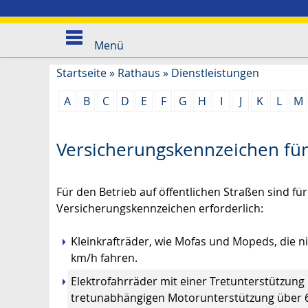
Menü
Startseite
»
Rathaus
»
Dienstleistungen
A
B
C
D
E
F
G
H
I
J
K
L
M
Versicherungskennzeichen für
Für den Betrieb auf öffentlichen Straßen sind fü
Versicherungskennzeichen erforderlich:
Kleinkrafträder, wie Mofas und Mopeds, die n
km/h fahren.
Elektrofahrräder mit einer Tretunterstützung
tretunabhängigen Motorunterstützung über 6