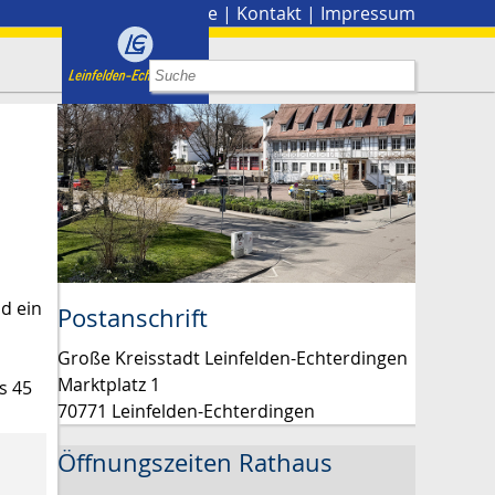
Stadtplan
|
Presse
|
Kontakt
|
Impressum
nd ein
Postanschrift
Große Kreisstadt Leinfelden-Echterdingen
Marktplatz 1
s 45
70771 Leinfelden-Echterdingen
Öffnungszeiten Rathaus