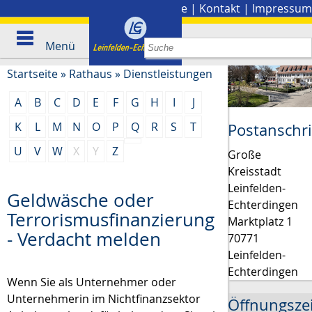
Stadtplan
|
Presse
|
Kontakt
|
Impressum
Menü
Startseite
»
Rathaus
»
Dienstleistungen
A
B
C
D
E
F
G
H
I
J
K
L
M
N
O
P
Q
R
S
T
Postanschri
U
V
W
X
Y
Z
Große
Kreisstadt
Leinfelden-
Geldwäsche oder
Echterdingen
Terrorismusfinanzierung
Marktplatz 1
- Verdacht melden
70771
Leinfelden-
Echterdingen
Wenn Sie als Unternehmer oder
Unternehmerin im Nichtfinanzsektor
Öffnungsze