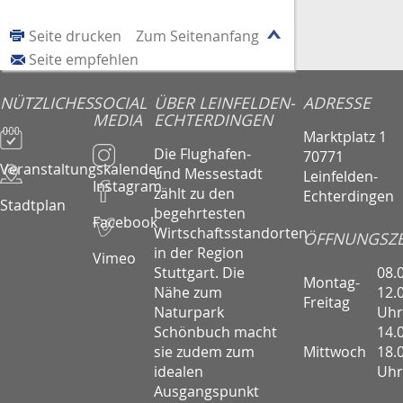
Seite drucken
Zum Seitenanfang
Seite empfehlen
NÜTZLICHES
SOCIAL
ÜBER LEINFELDEN-
ADRESSE
MEDIA
ECHTERDINGEN
Marktplatz 1
Die Flughafen-
70771
Veranstaltungskalender
und Messestadt
Leinfelden-
Instagram
zählt zu den
Echterdingen
Stadtplan
begehrtesten
Facebook
Wirtschaftsstandorten
ÖFFNUNGSZE
in der Region
Vimeo
08.
Stuttgart. Die
Montag-
12.
Nähe zum
Freitag
Uhr
Naturpark
14.
Schönbuch macht
Mittwoch
18.
sie zudem zum
Uhr
idealen
Ausgangspunkt