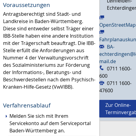
Leinfelden-
Voraussetzungen
Echterdinge
Antragsberechtigt sind Stadt- und
Landkreise in Baden-Württemberg.
OpenStreetMap
Diese sind entweder selbst Träger einer
IBB-Stelle haben eine andere Institution
Fahrplanauskun
mit der Trägerschaft beauftragt. Die IBB-
BA-
Stelle erfüllt die Anforderungen aus
echterdingen@l
Nummer 4 der Verwaltungsvorschrift
mail.de
des Sozialministeriums zur Förderung
0711 1600-
der Informations-, Beratungs- und
600
Beschwerdestellen nach dem Psychisch-
0711 1600-
Kranken-Hilfe-Gesetz (VwVIBB).
47600
Verfahrensablauf
Zur Online-
Terminverga
Melden Sie sich mit Ihrem
Servicekonto auf dem Serviceportal
Baden-Württemberg an.