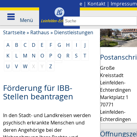
Stadtplan
|
Presse
|
Kontakt
|
Impressum
Menü
Startseite
»
Rathaus
»
Dienstleistungen
A
B
C
D
E
F
G
H
I
J
K
L
M
N
O
P
Q
R
S
T
Postanschri
U
V
W
X
Y
Z
Große
Kreisstadt
Leinfelden-
Förderung für IBB-
Echterdingen
Stellen beantragen
Marktplatz 1
70771
Leinfelden-
In den Stadt- und Landkreisen werden
Echterdingen
psychisch erkrankte Menschen und
deren Angehörige bei der
Öffnungsze