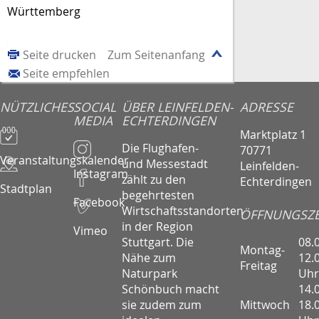
Württemberg
Seite drucken
Zum Seitenanfang
Seite empfehlen
NÜTZLICHES
SOCIAL
ÜBER LEINFELDEN-
ADRESSE
MEDIA
ECHTERDINGEN
Marktplatz 1
Die Flughafen-
70771
Veranstaltungskalender
und Messestadt
Leinfelden-
Instagram
zählt zu den
Echterdingen
Stadtplan
begehrtesten
Facebook
Wirtschaftsstandorten
ÖFFNUNGSZE
in der Region
Vimeo
08.
Stuttgart. Die
Montag-
12.
Nähe zum
Freitag
Uhr
Naturpark
14.
Schönbuch macht
Mittwoch
18.
sie zudem zum