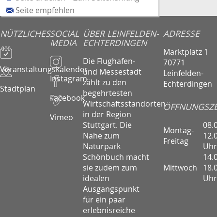
Seite empfehlen
NÜTZLICHES
SOCIAL
ÜBER LEINFELDEN-
ADRESSE
MEDIA
ECHTERDINGEN
Marktplatz 1
Die Flughafen-
70771
Veranstaltungskalender
und Messestadt
Leinfelden-
Instagram
zählt zu den
Echterdingen
Stadtplan
begehrtesten
Facebook
Wirtschaftsstandorten
ÖFFNUNGSZE
in der Region
Vimeo
08.
Stuttgart. Die
Montag-
12.
Nähe zum
Freitag
Uhr
Naturpark
14.
Schönbuch macht
Mittwoch
18.
sie zudem zum
Uhr
idealen
Ausgangspunkt
für ein paar
erlebnisreiche