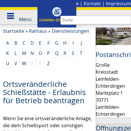
Stadtplan
|
Presse
|
Kontakt
|
Impressum
Menü
Startseite
»
Rathaus
»
Dienstleistungen
A
B
C
D
E
F
G
H
I
J
K
L
M
N
O
P
Q
R
S
T
Postanschri
U
V
W
X
Y
Z
Große
Kreisstadt
Leinfelden-
Ortsveränderliche
Echterdingen
Schießstätte - Erlaubnis
Marktplatz 1
für Betrieb beantragen
70771
Leinfelden-
Echterdingen
Wenn Sie eine ortsveränderliche Anlage,
die dem Schießsport oder sonstigen
Öffnungsze