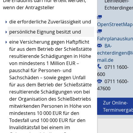
Die Erlaubnis darf nur erteilt werden,
Leinfelden-
wenn der Antragsteller
Echterdinge
die erforderliche Zuverlässigkeit und
OpenStreetMap
persönliche Eignung besitzt und
Fahrplanauskun
eine Versicherung gegen Haftpflicht
BA-
für aus dem Betrieb der Schießstätte
echterdingen@l
resultierende Schädigungen in Höhe
mail.de
von mindestens 1 Million EUR –
0711 1600-
pauschal für Personen- und
600
Sachschäden – sowie gegen Unfall
0711 1600-
für aus dem Betrieb der Schießstätte
47600
resultierende Schädigungen von bei
der Organisation des Schießbetriebs
Zur Online-
mitwirkenden Personen in Höhe von
Terminverga
mindestens 10 000 EUR für den
Todesfall und 100 000 EUR für den
Invaliditätsfall bei einem im