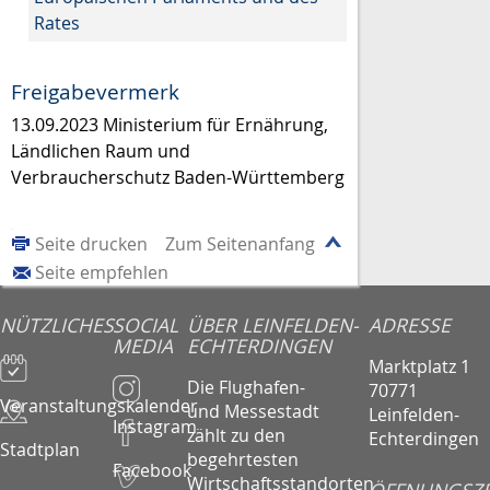
Rates
Freigabevermerk
13.09.2023 Ministerium für Ernährung,
Ländlichen Raum und
Verbraucherschutz Baden-Württemberg
Seite drucken
Zum Seitenanfang
Seite empfehlen
NÜTZLICHES
SOCIAL
ÜBER LEINFELDEN-
ADRESSE
MEDIA
ECHTERDINGEN
Marktplatz 1
Die Flughafen-
70771
Veranstaltungskalender
und Messestadt
Leinfelden-
Instagram
zählt zu den
Echterdingen
Stadtplan
begehrtesten
Facebook
Wirtschaftsstandorten