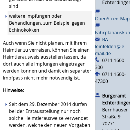
Echterdinge
sind
weitere Impfungen oder
OpenStreetMap
Behandlungen
, zum Beispiel gegen
Echinokokken
Fahrplanauskun
BA-
Auch wenn Sie nicht planen, mit Ihrem
leinfelden@le-
Heimtier zu verreisen, können Sie einen
mail.de
Heimtierausweis ausstellen lassen, da
0711 1600-
dort auch alle Impfungen eingetragen
300
werden können und damit ein separater
0711 1600-
Impfpass nicht mehr notwendig ist.
47300
Hinweise:
Bürgeramt
Echterdinge
Seit dem 29. Dezember 2014 dürfen
Bernhäuser
bei der Erstausstellung nur noch
Straße 9
solche Heimtierausweise verwendet
70771
werden, welche den neuen Vorgaben