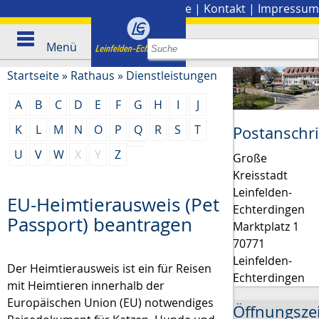
Stadtplan
|
Presse
|
Kontakt
|
Impressum
Menü
Startseite
»
Rathaus
»
Dienstleistungen
A
B
C
D
E
F
G
H
I
J
K
L
M
N
O
P
Q
R
S
T
Postanschri
U
V
W
X
Y
Z
Große
Kreisstadt
Leinfelden-
EU-Heimtierausweis (Pet
Echterdingen
Passport) beantragen
Marktplatz 1
70771
Leinfelden-
Der Heimtierausweis ist ein für Reisen
Echterdingen
mit Heimtieren innerhalb der
Europäischen Union (EU) notwendiges
Öffnungsze