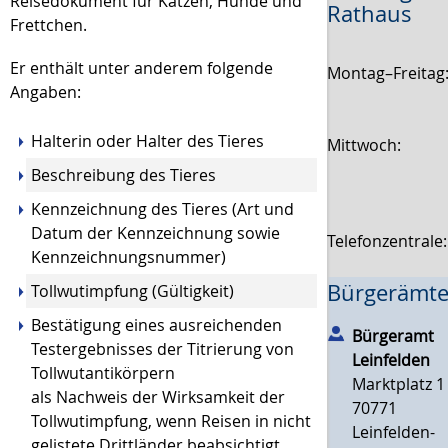
Reisedokument für Katzen, Hunde und
Rathaus
Frettchen.
Er enthält unter anderem folgende
Montag–Freitag
Angaben:
Halterin oder Halter des Tieres
Mittwoch:
Beschreibung des Tieres
Kennzeichnung des Tieres
(Art und
Datum der Kennzeichnung sowie
Telefonzentrale
Kennzeichnungsnummer)
Bürgerämte
Tollwutimpfung
(Gültigkeit)
Bestätigung eines ausreichenden
Bürgeramt
Testergebnisses der Titrierung von
Leinfelden
Tollwutantikörpern
Marktplatz 1
als Nachweis der Wirksamkeit der
70771
Tollwutimpfung, wenn Reisen in nicht
Leinfelden-
gelistete Drittländer beabsichtigt