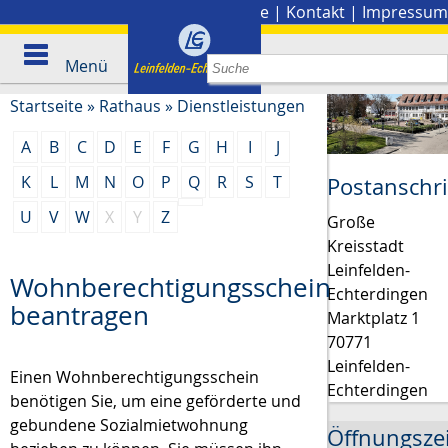
Stadtplan
|
Presse
|
Kontakt
|
Impressum
Menü
Startseite
»
Rathaus
»
Dienstleistungen
A
B
C
D
E
F
G
H
I
J
K
L
M
N
O
P
Q
R
S
T
Postanschri
U
V
W
X
Y
Z
Große
Kreisstadt
Leinfelden-
Wohnberechtigungsschein
Echterdingen
beantragen
Marktplatz 1
70771
Leinfelden-
Einen Wohnberechtigungsschein
Echterdingen
benötigen Sie, um eine geförderte und
gebundene Sozialmietwohnung
Öffnungsze