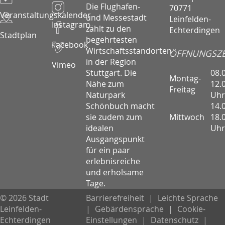
Die Flughafen-
70771
Veranstaltungskalender
und Messestadt
Leinfelden-
Instagram
zählt zu den
Echterdingen
Stadtplan
begehrtesten
Facebook
Wirtschaftsstandorten
ÖFFNUNGSZE
in der Region
Vimeo
08.
Stuttgart. Die
Montag-
12.
Nähe zum
Freitag
Uhr
Naturpark
14.
Schönbuch macht
Mittwoch
18.
sie zudem zum
Uhr
idealen
Ausgangspunkt
für ein paar
erlebnisreiche
und erholsame
Tage.
© 2026 Stadt
Barrierefreiheit
|
Leichte Sprache
Leinfelden-
|
Gebärdensprache
|
Cookie-
Echterdingen
Einstellungen
|
Datenschutz
|