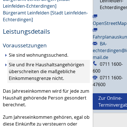
Leinfelden-
Leinfelden-Echterdingen]
Echterdinge
Bürgeramt Leinfelden [Stadt Leinfelden-
Echterdingen]
OpenStreetMap
Leistungsdetails
Fahrplanauskun
BA-
Voraussetzungen
echterdingen@l
Sie sind wohnungssuchend.
mail.de
0711 1600-
Sie und Ihre Haushaltsangehörigen
600
überschreiten die maßgebliche
0711 1600-
Einkommensgrenze nicht.
47600
Das Jahreseinkommen wird für jede zum
Haushalt gehörende Person gesondert
Zur Online-
berechnet.
Terminverga
Zum Jahreseinkommen gehören, egal ob
diese Einkünfte zu versteuern oder