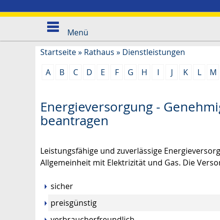
Menü
Startseite
»
Rathaus
»
Dienstleistungen
A
B
C
D
E
F
G
H
I
J
K
L
M
Energieversorgung - Genehmi
beantragen
Leistungsfähige und zuverlässige Energieversor
Allgemeinheit mit Elektrizität und Gas. Die Ver
sicher
preisgünstig
verbraucherfreundlich