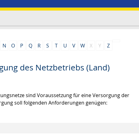
N
O
P
Q
R
S
T
U
V
W
X
Y
Z
gung des Netzbetriebs (Land)
gungsnetze sind Voraussetzung für eine Versorgung der
sorgung soll folgenden Anforderungen genügen: