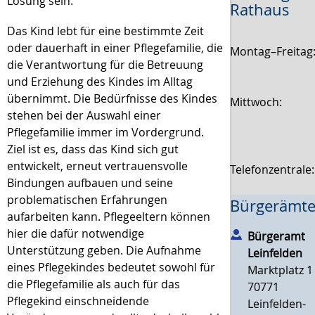
Lösung sein.
Rathaus
Das Kind lebt für eine be­stimm­te Zeit
oder dauerhaft in einer Pflegefamilie, die
Montag–Freitag
die Verantwortung für die Be­treu­ung
und Er­ziehung des Kindes im Alltag
übernimmt. Die Bedürfnisse des Kindes
Mittwoch:
stehen bei der Auswahl einer
Pflegefamilie immer im Vordergrund.
Ziel ist es, dass das Kind sich gut
entwickelt, erneut vertrauensvolle
Telefonzentrale
Bindungen aufbauen und seine
problematischen Erfahrungen
Bürgerämte
aufarbeiten kann. Pflegeeltern können
hier die dafür notwendige
Bürgeramt
Unterstützung geben. Die Aufnahme
Leinfelden
eines Pflegekindes bedeutet sowohl für
Marktplatz 1
die Pflegefamilie als auch für das
70771
Pflegekind einschneidende
Leinfelden-