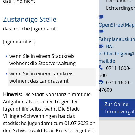
Leinfelden-
das Kind nicht.
Echterdinge
Zuständige Stelle
OpenStreetMap
das örtliche Jugendamt
Fahrplanauskun
Jugendamt ist,
BA-
echterdingen@l
wenn Sie in einem Stadtkreis
mail.de
wohnen: die Stadtverwaltung
0711 1600-
wenn Sie in einem Landkreis
600
wohnen: das Landratsamt
0711 1600-
47600
Hinweis:
Die Stadt Konstanz nimmt die
Aufgaben als örtlicher Träger der
Zur Online-
Jugendhilfe selbst wahr. Die Stadt
Terminverga
Villingen-Schwenningen hat das
städtische Jugendamt zum 01.07.2023 an
den Schwarzwald-Baar-Kreis übergeben.