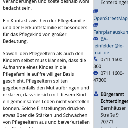
Veränderungen und sollte deshalb wohl
Echterdinge
bedacht sein.
OpenStreetMap
Ein Kontakt zwischen der Pflegefamilie
und der Herkunftsfamilie ist besonders
Fahrplanauskun
für das Pflegekind von großer
BA-
Bedeutung.
leinfelden@le-
mail.de
Sowohl den Pflegeeltern als auch den
0711 1600-
Kindern selbst muss klar sein, dass die
300
Aufnahme eines Kindes in die
0711 1600-
Pflegefamilie auf freiwilliger Basis
47300
geschieht. Pflegeeltern sollten
gegebenenfalls den Mut aufbringen und
Bürgeramt
erklären, dass sie sich mit diesem Kind
Echterdinge
ein gemeinsames Leben nicht vorstellen
Bernhäuser
können. Solche Einstellungen drücken
Straße 9
etwas über die Stärken und Schwächen
70771
von Pflegeeltern aus und be(ver)urteilen