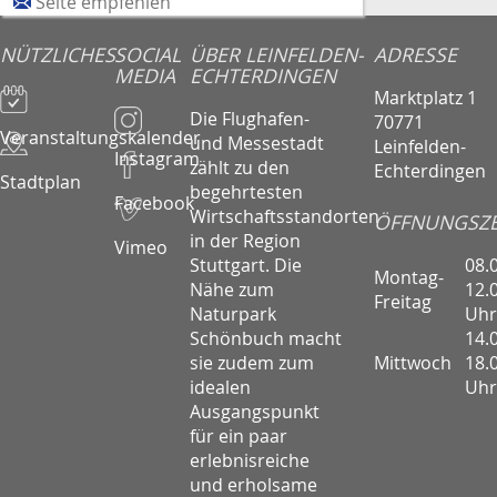
Seite empfehlen
NÜTZLICHES
SOCIAL
ÜBER LEINFELDEN-
ADRESSE
MEDIA
ECHTERDINGEN
Marktplatz 1
Die Flughafen-
70771
Veranstaltungskalender
und Messestadt
Leinfelden-
Instagram
zählt zu den
Echterdingen
Stadtplan
begehrtesten
Facebook
Wirtschaftsstandorten
ÖFFNUNGSZE
in der Region
Vimeo
08.
Stuttgart. Die
Montag-
12.
Nähe zum
Freitag
Uhr
Naturpark
14.
Schönbuch macht
Mittwoch
18.
sie zudem zum
Uhr
idealen
Ausgangspunkt
für ein paar
erlebnisreiche
und erholsame