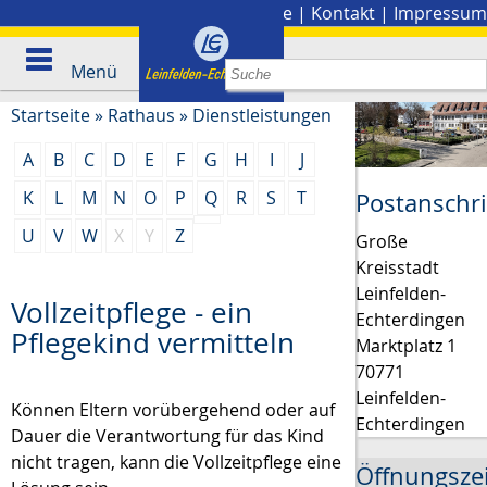
Stadtplan
|
Presse
|
Kontakt
|
Impressum
Menü
Startseite
»
Rathaus
»
Dienstleistungen
A
B
C
D
E
F
G
H
I
J
K
L
M
N
O
P
Q
R
S
T
Postanschri
U
V
W
X
Y
Z
Große
Kreisstadt
Leinfelden-
Vollzeitpflege - ein
Echterdingen
Pflegekind vermitteln
Marktplatz 1
70771
Leinfelden-
Können Eltern vorübergehend oder auf
Echterdingen
Dauer die Verantwortung für das Kind
nicht tragen, kann die Vollzeitpflege eine
Öffnungsze