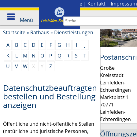
Stadtplan
|
Presse
|
Kontakt
|
Impressum
Menü
Startseite
»
Rathaus
»
Dienstleistungen
A
B
C
D
E
F
G
H
I
J
K
L
M
N
O
P
Q
R
S
T
Postanschri
U
V
W
X
Y
Z
Große
Kreisstadt
Leinfelden-
Datenschutzbeauftragten
Echterdingen
bestellen und Bestellung
Marktplatz 1
anzeigen
70771
Leinfelden-
Echterdingen
Öffentliche und nicht-öffentliche Stellen
(natürliche und juristische Personen,
Öffnungsze