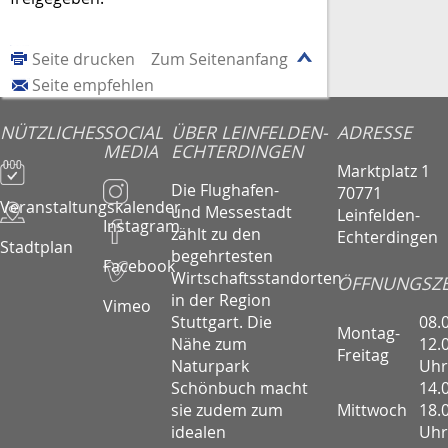
Seite drucken
Zum Seitenanfang
Seite empfehlen
NÜTZLICHES
SOCIAL
ÜBER LEINFELDEN-
ADRESSE
MEDIA
ECHTERDINGEN
Marktplatz 1
Die Flughafen-
70771
Veranstaltungskalender
und Messestadt
Leinfelden-
Instagram
zählt zu den
Echterdingen
Stadtplan
begehrtesten
Facebook
Wirtschaftsstandorten
ÖFFNUNGSZE
in der Region
Vimeo
08.
Stuttgart. Die
Montag-
12.
Nähe zum
Freitag
Uhr
Naturpark
14.
Schönbuch macht
Mittwoch
18.
sie zudem zum
Uhr
idealen