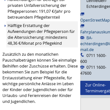
Leinfelden-
privaten Unfallversicherung der
Echterdinge
Pflegepersonen: 191,07 €/Jahr pro
betreuendem Pflegelternteil
OpenStreetMap
Hälftige Erstattung der
Aufwendungen der Pflegeperson für
Fahrplanauskun
die Alterssicherung: mindestens
BA-
48,36 €/Monat pro Pflegekind
echterdingen@l
mail.de
Zusätzlich zu den monatlichen
0711 1600-
Pauschalbeträgen können Sie einmalige
600
Beihilfen oder Zuschüsse erhalten.
Diese
0711 1600-
bekommen Sie zum Beispiel
für
die
47600
Erstausstattung einer Pflegestelle, für
wichtige persönliche Anlässe im Leben
Zur Online-
der Kinder oder Jugendlichen oder für
Terminverga
Urlaubs- und Ferienreisen der Kinder
und Jugendlichen
.