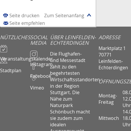
Seite drucken
Zum Seitenanfang
Seite empfehlen
NÜTZLICHES
SOCIAL
ÜBER LEINFELDEN-
ADRESSE
MEDIA
ECHTERDINGEN
Marktplatz 1
Die Flughafen-
70771
Veranstaltungskalender
und Messestadt
Leinfelden-
Instagram
zählt zu den
Echterdingen
Stadtplan
begehrtesten
Facebook
Wirtschaftsstandorten
ÖFFNUNGSZE
in der Region
Vimeo
08.
Stuttgart. Die
Montag-
12.
Nähe zum
Freitag
Uhr
Naturpark
14.
Schönbuch macht
Mittwoch
18.
sie zudem zum
Uhr
idealen