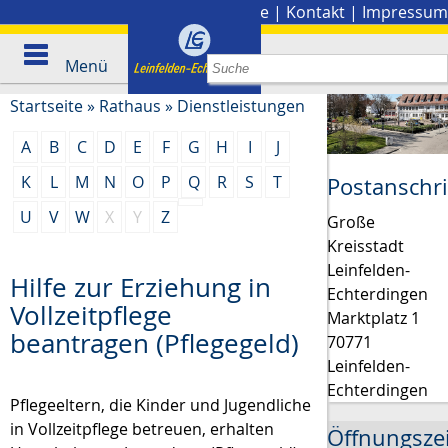
Stadtplan
|
Presse
|
Kontakt
|
Impressum
Menü
Startseite
»
Rathaus
»
Dienstleistungen
A
B
C
D
E
F
G
H
I
J
K
L
M
N
O
P
Q
R
S
T
Postanschri
U
V
W
X
Y
Z
Große
Kreisstadt
Leinfelden-
Hilfe zur Erziehung in
Echterdingen
Vollzeitpflege
Marktplatz 1
beantragen (Pflegegeld)
70771
Leinfelden-
Echterdingen
Pflegeeltern, die Kinder und Jugendliche
in Vollzeitpflege betreuen, erhalten
Öffnungsze