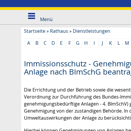
Menü
Startseite
»
Rathaus
»
Dienstleistungen
A
B
C
D
E
F
G
H
I
J
K
L
M
Immissionsschutz - Genehmigu
Anlage nach BImSchG beantr
Die Errichtung und der Betrieb sowie die wesent
Verordnung zur Durchführung des Bundes-Immi
genehmigungsbedürftige Anlagen - 4. BImSchV) 
Genehmigung von der zuständigen Behörde.
In
Umweltauswirkungen der Anlage zu berücksicht
Hierbei können Genehmigungen von Anlagen bes