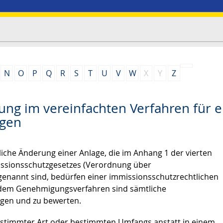
N
O
P
Q
R
S
T
U
V
W
X
Y
Z
ng im vereinfachten Verfahren für e
agen
liche Änderung einer Anlage, die im Anhang 1 der vierten
ssionsschutzgesetzes (Verordnung über
genannt sind, bedürfen einer immissionsschutzrechtlichen
 dem Genehmigungsverfahren sind sämtliche
igen und zu bewerten.
timmter Art oder bestimmten Umfangs anstatt in einem