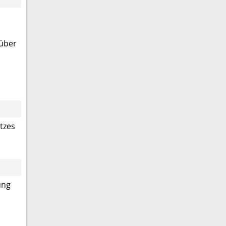
rüber
tzes
ung