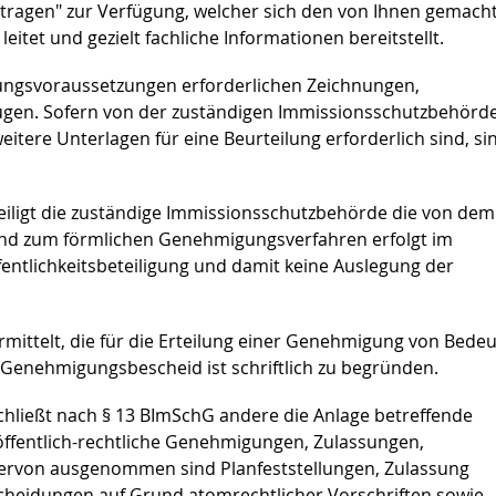
ragen" zur Verfügung, welcher sich den von Ihnen gemach
itet und gezielt fachliche Informationen bereitstellt
.
ungsvoraussetzungen erforderlichen Zeichnungen,
ügen. Sofern von der zuständigen Immissionsschutzbehörd
tere Unterlagen für eine Beurteilung erforderlich sind, si
eiligt die zuständige Immissionsschutzbehörde die
von dem
d zum förmlichen Genehmigungsverfahren erfolgt im
ntlichkeitsbeteiligung und damit keine Auslegung der
ittelt, die für die Erteilung einer Genehmigung von Bede
r Genehmigungsbescheid ist schriftlich zu begründen.
hließt nach § 13 BImSchG andere die Anlage betreffende
öffentlich-rechtliche Genehmigungen, Zulassungen,
Hiervon ausgenommen sind Planfeststellungen, Zulassung
scheidungen auf Grund atomrechtlicher Vorschriften sowie