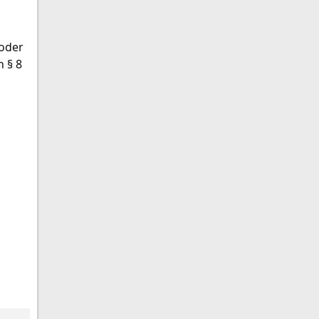
 oder
 § 8