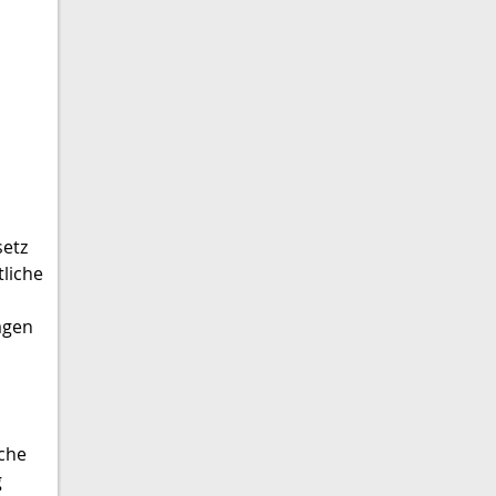
setz
liche
agen
sche
g