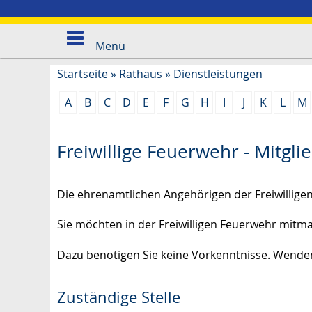
Menü
Startseite
»
Rathaus
»
Dienstleistungen
A
B
C
D
E
F
G
H
I
J
K
L
M
Freiwillige Feuerwehr - Mitgl
Die ehrenamtlichen Angehörigen der Freiwillige
Sie möchten in der Freiwilligen Feuerwehr mitm
Dazu benötigen Sie keine Vorkenntnisse. Wenden
Zuständige Stelle