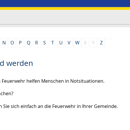
N
O
P
Q
R
S
T
U
V
W
X
Y
Z
ied werden
n Feuerwehr helfen Menschen in Notsituationen.
achen?
 Sie sich einfach an die Feuerwehr in Ihrer Gemeinde.