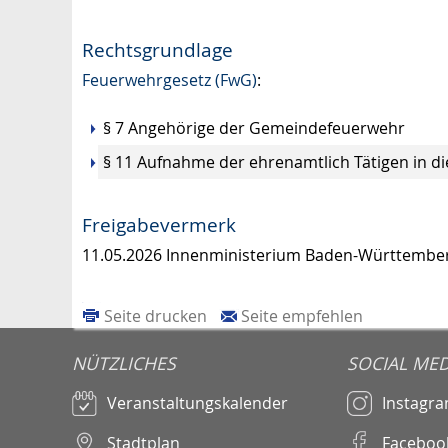
Rechtsgrundlage
Feuerwehrgesetz (FwG)
:
§ 7 Angehörige der Gemeindefeuerwehr
§ 11 Aufnahme der ehrenamtlich Tätigen in d
Freigabevermerk
11.05.2026 Innenministerium Baden-Württembe
Seite drucken
Seite empfehlen
NÜTZLICHES
SOCIAL MED
Veranstaltungskalender
Instagr
Stadtplan
Faceboo