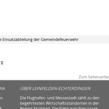
ie Einsatzabteilung der Gemeindefeuerwehr
rg
Zum Seitenanfa
IA
ÜBER LEINFELDEN-ECHTERDINGEN
Die Flughafen- und Messestadt zählt zu den
am
begehrtesten Wirtschaftsstandorten in der
k
Region Stuttgart. Die Nähe zum Naturpark