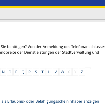
ng Sie benötigen? Von der Anmeldung des Telefonanschlusses
andbreite der Dienstleistungen der Stadtverwaltung und
N
O
P
Q
R
S
T
U
V
W
X
Y
Z
ls Erlaubnis- oder Befähigungsscheininhaber anzeigen