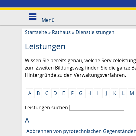
Menü
Startseite
»
Rathaus
»
Dienstleistungen
Leistungen
Wissen Sie bereits genau, welche Serviceleistu
zum Zweiten Bildungsweg finden Sie die ganze B
Hintergründe zu den Verwaltungsverfahren.
A
B
C
D
E
F
G
H
I
J
K
L
M
Leistungen suchen
A
Abbrennen von pyrotechnischen Gegenständen a