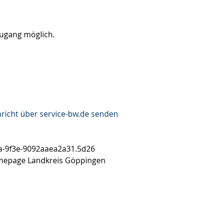
Zugang möglich.
richt über service-bw.de senden
da-9f3e-9092aaea2a31.5d26
epage Landkreis Göppingen