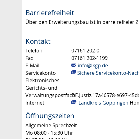
Barrierefreiheit
Über den Erweiterungsbau ist in barreirefreier 
Kontakt
Telefon
07161 202-0
Fax
07161 202-1199
E-Mail
info@lkgp.de
Servicekonto
Sichere Servicekonto-Nach
Elektronisches
Gerichts- und
Verwaltungspostfach
DE.Justiz.17a46578-e697-45
Internet
Landkreis Göppingen
Hom
Öffnungszeiten
Allgemeine Sprechzeit
Mo
08:00 - 15:30 Uhr