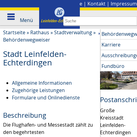
Stadtplan
|
Presse
|
Kontakt
|
Impressum
Menü
Startseite
»
Rathaus
»
Stadtverwaltung
»
Behördenwegw
Behördenwegweiser
Karriere
Stadt Leinfelden-
Ausschreibung
Echterdingen
Fundbüro
Allgemeine Informationen
Zugehörige Leistungen
Formulare und Onlinedienste
Postanschri
Große
Beschreibung
Kreisstadt
Die Flughafen- und Messestadt zählt zu
Leinfelden-
den begehrtesten
Echterdingen