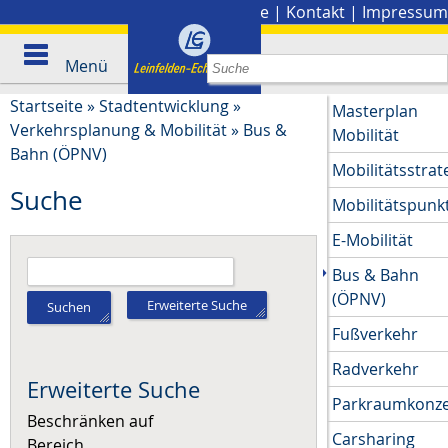
Stadtplan
|
Presse
|
Kontakt
|
Impressum
Menü
Startseite
»
Stadtentwicklung
»
Masterplan
Verkehrsplanung & Mobilität
»
Bus &
Mobilität
Bahn (ÖPNV)
Mobilitätsstrat
Suche
Mobilitätspunk
E-Mobilität
Bus & Bahn
(ÖPNV)
Erweiterte Suche
Suchen
Fußverkehr
Radverkehr
Erweiterte Suche
Parkraumkonz
Beschränken auf
Carsharing
Bereich