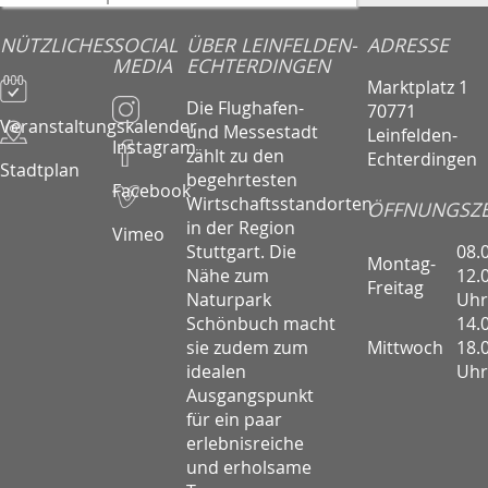
NÜTZLICHES
SOCIAL
ÜBER LEINFELDEN-
ADRESSE
MEDIA
ECHTERDINGEN
Marktplatz 1
Die Flughafen-
70771
Veranstaltungskalender
und Messestadt
Leinfelden-
Instagram
zählt zu den
Echterdingen
Stadtplan
begehrtesten
Facebook
Wirtschaftsstandorten
ÖFFNUNGSZE
in der Region
Vimeo
08.
Stuttgart. Die
Montag-
12.
Nähe zum
Freitag
Uhr
Naturpark
14.
Schönbuch macht
Mittwoch
18.
sie zudem zum
Uhr
idealen
Ausgangspunkt
für ein paar
erlebnisreiche
und erholsame