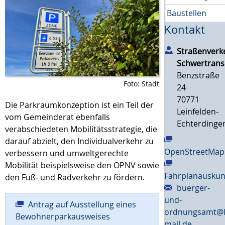
Baustellen
Kontakt
Straßenverk
Schwertrans
Benzstraße
Foto: Stadt
24
70771
Die Parkraumkonzeption ist ein Teil der
Leinfelden-
vom Gemeinderat ebenfalls
Echterdinge
verabschiedeten Mobilitätsstrategie, die
darauf abzielt, den Individualverkehr zu
OpenStreetMap
verbessern und umweltgerechte
Mobilität beispielsweise den ÖPNV sowie
Fahrplanauskun
den Fuß- und Radverkehr zu fördern.
buerger-
und-
Antrag auf Ausstellung eines
ordnungsamt@l
Bewohnerparkausweises
mail.de