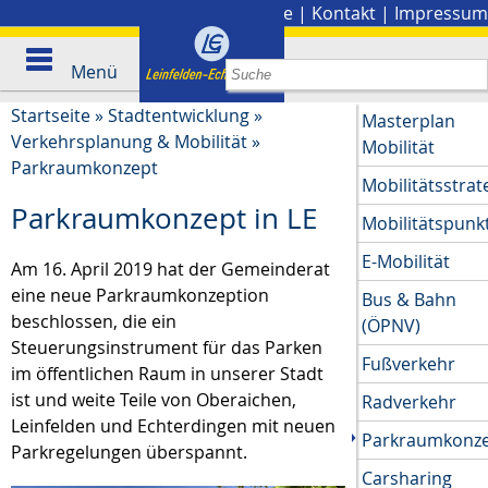
Stadtplan
|
Presse
|
Kontakt
|
Impressum
Menü
Startseite
»
Stadtentwicklung
»
Masterplan
Verkehrsplanung & Mobilität
»
Mobilität
Parkraumkonzept
Mobilitätsstrat
Parkraumkonzept in LE
Mobilitätspunk
E-Mobilität
Am 16. April 2019 hat der Gemeinderat
eine neue Parkraumkonzeption
Bus & Bahn
beschlossen, die ein
(ÖPNV)
Steuerungsinstrument für das Parken
Fußverkehr
im öffentlichen Raum in unserer Stadt
ist und weite Teile von Oberaichen,
Radverkehr
Leinfelden und Echterdingen mit neuen
Parkraumkonz
Parkregelungen überspannt.
Carsharing