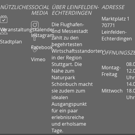
NÜTZLICHES
SOCIAL
ÜBER LEINFELDEN-
ADRESSE
MEDIA
ECHTERDINGEN
Marktplatz 1
Die Flughafen-
70771
Veranstaltungskalender
und Messestadt
Leinfelden-
Instagram
zählt zu den
Echterdingen
Stadtplan
begehrtesten
Facebook
Wirtschaftsstandorten
ÖFFNUNGSZE
in der Region
Vimeo
08.
Stuttgart. Die
Montag-
12.
Nähe zum
Freitag
Uhr
Naturpark
14.
Schönbuch macht
Mittwoch
18.
sie zudem zum
Uhr
idealen
Ausgangspunkt
für ein paar
erlebnisreiche
und erholsame
Tage.