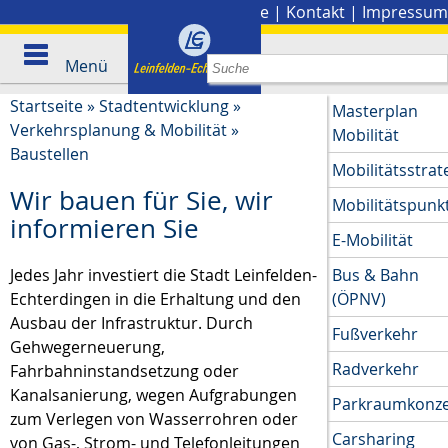
Stadtplan
|
Presse
|
Kontakt
|
Impressum
Menü
Startseite
»
Stadtentwicklung
»
Masterplan
Verkehrsplanung & Mobilität
»
Mobilität
Baustellen
Mobilitätsstrat
Wir bauen für Sie, wir
Mobilitätspunk
informieren Sie
E-Mobilität
Jedes Jahr investiert die Stadt Leinfelden-
Bus & Bahn
Echterdingen in die Erhaltung und den
(ÖPNV)
Ausbau der Infrastruktur. Durch
Fußverkehr
Gehwegerneuerung,
Radverkehr
Fahrbahninstandsetzung oder
Kanalsanierung, wegen Aufgrabungen
Parkraumkonz
zum Verlegen von Wasserrohren oder
Carsharing
von Gas-, Strom- und Telefonleitungen