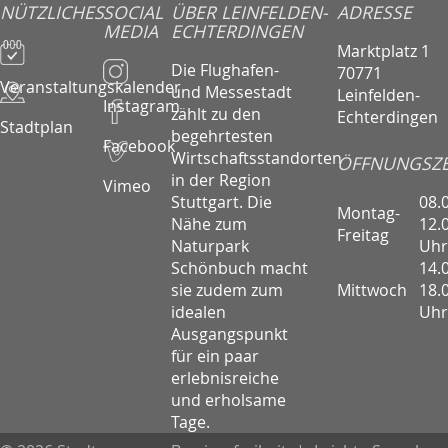
NÜTZLICHES
SOCIAL
ÜBER LEINFELDEN-
ADRESSE
MEDIA
ECHTERDINGEN
Marktplatz 1
Die Flughafen-
70771
Veranstaltungskalender
und Messestadt
Leinfelden-
Instagram
zählt zu den
Echterdingen
Stadtplan
begehrtesten
Facebook
Wirtschaftsstandorten
ÖFFNUNGSZE
in der Region
Vimeo
08.
Stuttgart. Die
Montag-
12.
Nähe zum
Freitag
Uhr
Naturpark
14.
Schönbuch macht
Mittwoch
18.
sie zudem zum
Uhr
idealen
Ausgangspunkt
für ein paar
erlebnisreiche
und erholsame
Tage.