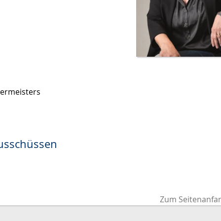
germeisters
Ausschüssen
Zum Seitenanfa