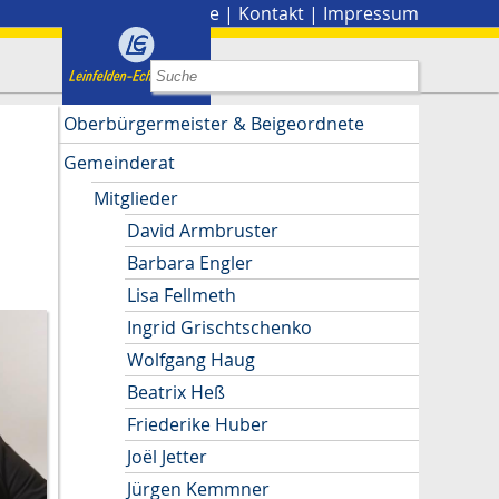
Stadtplan
|
Presse
|
Kontakt
|
Impressum
Oberbürgermeister & Beigeordnete
Gemeinderat
Mitglieder
David Armbruster
Barbara Engler
Lisa Fellmeth
Ingrid Grischtschenko
Wolfgang Haug
Beatrix Heß
Friederike Huber
Joël Jetter
Jürgen Kemmner