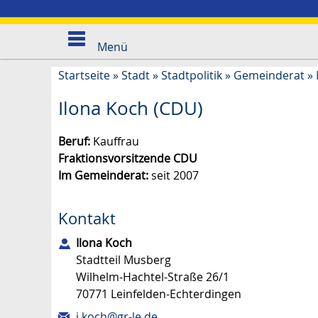
Menü
Startseite
»
Stadt
»
Stadtpolitik
»
Gemeinderat
»
Ilona Koch (CDU)
Beruf:
Kauffrau
Fraktionsvorsitzende CDU
Im Gemeinderat:
seit 2007
Kontakt
Ilona
Koch
Stadtteil Musberg
Wilhelm-Hachtel-Straße 26/1
70771
Leinfelden-Echterdingen
i.koch@gr-le.de