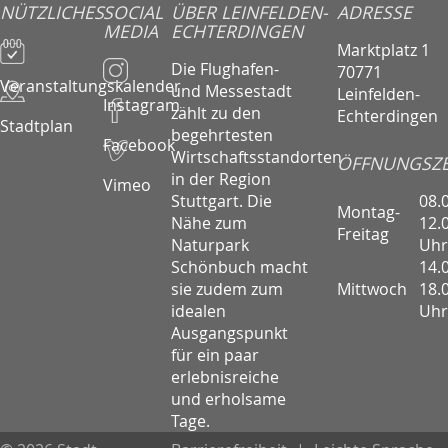
NÜTZLICHES
SOCIAL
ÜBER LEINFELDEN-
ADRESSE
MEDIA
ECHTERDINGEN
Marktplatz 1
Die Flughafen-
70771
Veranstaltungskalender
und Messestadt
Leinfelden-
Instagram
zählt zu den
Echterdingen
Stadtplan
begehrtesten
Facebook
Wirtschaftsstandorten
ÖFFNUNGSZE
in der Region
Vimeo
08.
Stuttgart. Die
Montag-
12.
Nähe zum
Freitag
Uhr
Naturpark
14.
Schönbuch macht
Mittwoch
18.
sie zudem zum
Uhr
idealen
Ausgangspunkt
für ein paar
erlebnisreiche
und erholsame
Tage.