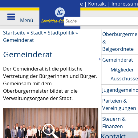
Stadtplan
|
Presse
|
Kontakt
|
Impressum
Menü
Startseite
»
Stadt
»
Stadtpolitik
»
Oberbürgermei
Gemeinderat
&
Beigeordnete
Gemeinderat
Gemeinderat
Der Gemeinderat ist die politische
Mitglieder
Vertretung der Bürgerinnen und Bürger.
Ausschüss
Gemeinsam mit dem
Jugendgemeind
Oberbürgermeister bildet er die
Verwaltungsorgane der Stadt.
Parteien &
Vereinigungen
Steuern &
Finanzen
Kontakt