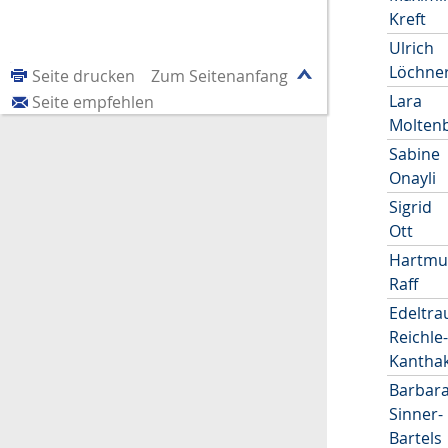
Kreft
Ulrich
Löchne
Seite drucken
Zum Seitenanfang
Lara
Seite empfehlen
Molten
Sabine
Onayli
Sigrid
Ott
Hartmu
Raff
Edeltra
Reichle
Kantha
Barbar
Sinner-
Bartels