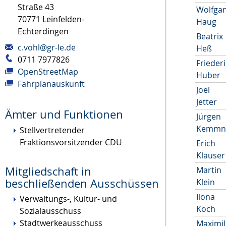
Straße 43
Wolfga
70771
Leinfelden-
Haug
Echterdingen
Beatrix
c.vohl@gr-le.de
Heß
0711 7977826
Frieder
OpenStreetMap
Huber
Fahrplanauskunft
Joël
Jetter
Ämter und Funktionen
Jürgen
Kemmn
Stellvertretender
Fraktionsvorsitzender CDU
Erich
Klauser
Mitgliedschaft in
Martin
beschließenden Ausschüssen
Klein
Ilona
Verwaltungs-, Kultur- und
Koch
Sozialausschuss
Stadtwerkeausschuss
Maximil