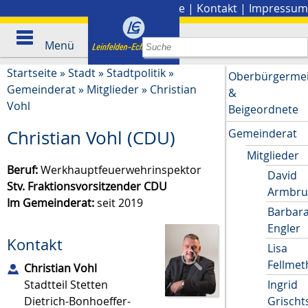
Stadtplan
|
Presse
|
Kontakt
|
Impressum
Menü
Startseite
»
Stadt
»
Stadtpolitik
»
Oberbürgermei
Gemeinderat
»
Mitglieder
»
Christian
&
Vohl
Beigeordnete
Gemeinderat
Christian Vohl (CDU)
Mitglieder
Beruf:
Werkhauptfeuerwehrinspektor
David
Stv. Fraktionsvorsitzender CDU
Armbru
Im Gemeinderat:
seit 2019
Barbar
Engler
Kontakt
Lisa
Fellmet
Christian
Vohl
Stadtteil Stetten
Ingrid
Dietrich-Bonhoeffer-
Grisch