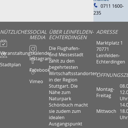
0711 1600-
235
NÜTZLICHES
SOCIAL
ÜBER LEINFELDEN-
ADRESSE
MEDIA
ECHTERDINGEN
Marktplatz 1
Die Flughafen-
70771
Veranstaltungskalender
und Messestadt
Leinfelden-
Instagram
zählt zu den
Echterdingen
Stadtplan
begehrtesten
Facebook
Wirtschaftsstandorten
ÖFFNUNGSZE
in der Region
Vimeo
08.
Stuttgart. Die
Montag-
12.
Nähe zum
Freitag
Uhr
Naturpark
14.
Schönbuch macht
Mittwoch
18.
sie zudem zum
Uhr
idealen
Ausgangspunkt