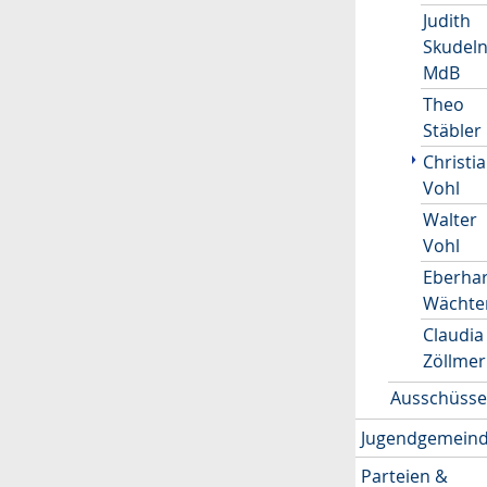
Judith
Skudel
MdB
Theo
Stäbler
Christi
Vohl
Walter
Vohl
Eberha
Wächte
Claudia
Zöllmer
Ausschüss
Jugendgemeind
Parteien &