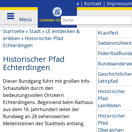
Stadtplan
|
Presse
|
Kontakt
|
Impressum
Menü
Startseite
»
Stadt
»
LE entdecken &
Krautfest
erleben
»
Historischer Pfad
Siebenmühlent
Echterdingen
FilderRadRund
Historischer Pfad
Rundwanderw
Echterdingen
Geschichtliche
Dieser Rundgang führt mit großen Info-
Lehrpfad
Schautafeln durch den
Historischer
bedeutungsvollen Ortskern
Pfad
Echterdingens. Beginnend beim Rathaus
Leinfelden
aus dem 16. Jahrhundert leitet der
Historischer
Rundweg an 28 sehenswerten
Pfad
Meilensteinen des Stadtteils entlang.
Oberaichen