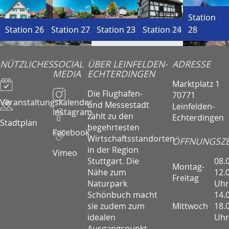
Station
Station
Station
Station
Station
Station 1
Station 6
Station 11
Station 16
Station 21
Station 26
Station 2
Station 7
Station 12
Station 17
Station 22
Station 27
Station 3
Station 8
Station 13
Station 18
Station 23
Station 4
Station 9
Station 14
Station 19
Station 24
Station 5
10
15
20
25
28
NÜTZLICHES
SOCIAL
ÜBER LEINFELDEN-
ADRESSE
MEDIA
ECHTERDINGEN
Marktplatz 1
Die Flughafen-
70771
Veranstaltungskalender
und Messestadt
Leinfelden-
Instagram
zählt zu den
Echterdingen
Stadtplan
begehrtesten
Facebook
Wirtschaftsstandorten
ÖFFNUNGSZE
in der Region
Vimeo
08.
Stuttgart. Die
Montag-
12.
Nähe zum
Freitag
Uhr
Naturpark
14.
Schönbuch macht
Mittwoch
18.
sie zudem zum
Uhr
idealen
Ausgangspunkt