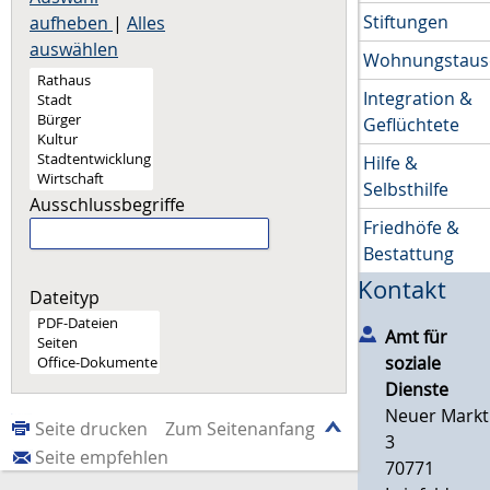
Stiftungen
aufheben
|
Alles
auswählen
Wohnungstaus
Integration &
Geflüchtete
Hilfe &
Selbsthilfe
Ausschlussbegriffe
Friedhöfe &
Bestattung
Kontakt
Dateityp
Amt für
soziale
Dienste
Neuer Markt
Seite drucken
Zum Seitenanfang
3
Seite empfehlen
70771