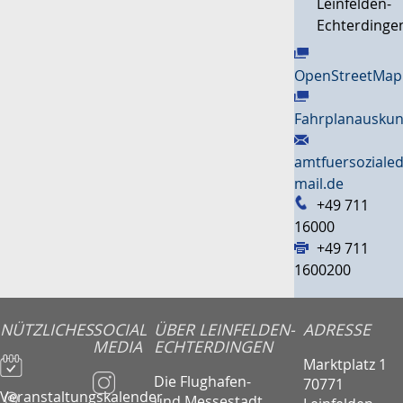
Leinfelden-
Echterdinge
OpenStreetMap
Fahrplanauskun
amtfuersozialed
mail.de
+49 711
16000
+49 711
1600200
NÜTZLICHES
SOCIAL
ÜBER LEINFELDEN-
ADRESSE
MEDIA
ECHTERDINGEN
Marktplatz 1
Die Flughafen-
70771
Veranstaltungskalender
und Messestadt