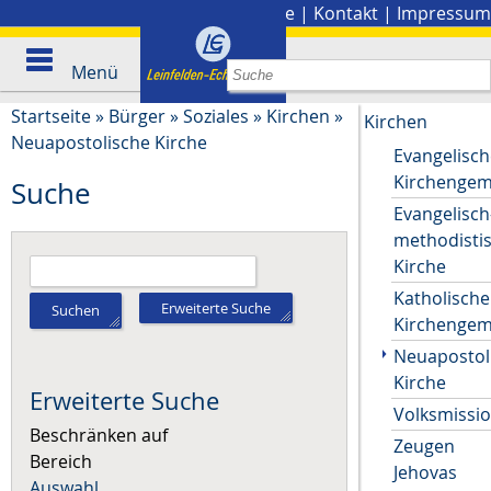
Stadtplan
|
Presse
|
Kontakt
|
Impressum
Menü
Startseite
»
Bürger
»
Soziales
»
Kirchen
»
Kirchen
Neuapostolische Kirche
Evangelisch
Kirchenge
Suche
Evangelisch
methodisti
Kirche
Katholische
Erweiterte Suche
Suchen
Kirchenge
Neuapostol
Kirche
Erweiterte Suche
Volksmissi
Beschränken auf
Zeugen
Bereich
Jehovas
Auswahl