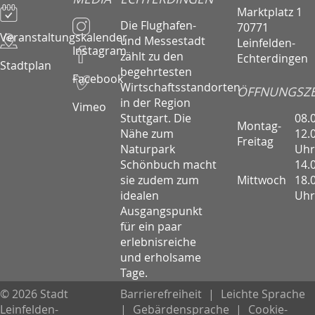
Marktplatz 1
Die Flughafen-
70771
Veranstaltungskalender
und Messestadt
Leinfelden-
Instagram
zählt zu den
Echterdingen
Stadtplan
begehrtesten
Facebook
Wirtschaftsstandorten
ÖFFNUNGSZE
in der Region
Vimeo
08.
Stuttgart. Die
Montag-
12.
Nähe zum
Freitag
Uhr
Naturpark
14.
Schönbuch macht
Mittwoch
18.
sie zudem zum
Uhr
idealen
Ausgangspunkt
für ein paar
erlebnisreiche
und erholsame
Tage.
© 2026 Stadt
Barrierefreiheit
|
Leichte Sprache
Leinfelden-
|
Gebärdensprache
|
Cookie-