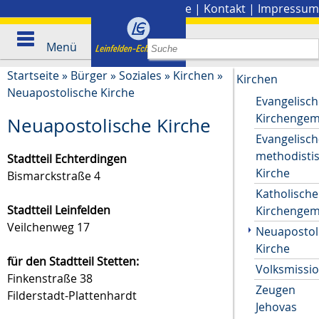
Stadtplan
|
Presse
|
Kontakt
|
Impressum
Menü
Startseite
»
Bürger
»
Soziales
»
Kirchen
»
Kirchen
Neuapostolische Kirche
Evangelisch
Kirchenge
Neuapostolische Kirche
Evangelisch
methodisti
Stadtteil Echterdingen
Kirche
Bismarckstraße 4
Katholische
Stadtteil Leinfelden
Kirchenge
Veilchenweg 17
Neuapostol
Kirche
für den Stadtteil Stetten:
Volksmissi
Finkenstraße 38
Zeugen
Filderstadt-Plattenhardt
Jehovas