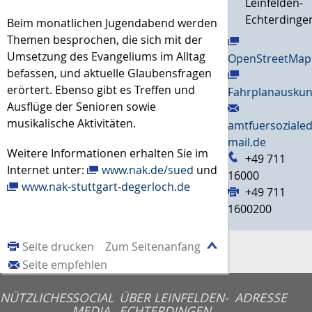
Leinfelden-
Echterdinge
Beim monatlichen Jugendabend werden
Themen besprochen, die sich mit der
Umsetzung des Evangeliums im Alltag
OpenStreetMap
befassen, und aktuelle Glaubensfragen
erörtert. Ebenso gibt es Treffen und
Fahrplanauskun
Ausflüge der Senioren sowie
musikalische Aktivitäten.
amtfuersozialed
mail.de
Weitere Informationen erhalten Sie im
+49 711
Internet unter:
www.nak.de/sued
und
16000
www.nak-stuttgart-degerloch.de
+49 711
1600200
Seite drucken
Zum Seitenanfang
Seite empfehlen
NÜTZLICHES
SOCIAL
ÜBER LEINFELDEN-
ADRESSE
MEDIA
ECHTERDINGEN