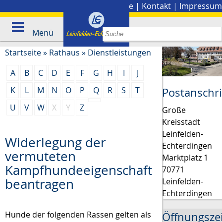
Stadtplan
|
Presse
|
Kontakt
|
Impressum
Menü
Startseite
»
Rathaus
»
Dienstleistungen
A
B
C
D
E
F
G
H
I
J
K
L
M
N
O
P
Q
R
S
T
Postanschri
U
V
W
X
Y
Z
Große
Kreisstadt
Leinfelden-
Widerlegung der
Echterdingen
vermuteten
Marktplatz 1
Kampfhundeeigenschaft
70771
beantragen
Leinfelden-
Echterdingen
Hunde der folgenden Rassen gelten als
Öffnungsze