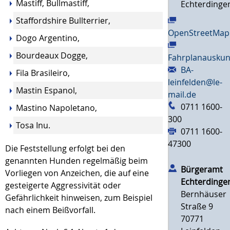
Mastiff, Bullmastiff,
Echterdinge
Staffordshire Bullterrier,
OpenStreetMap
Dogo Argentino,
Bourdeaux Dogge,
Fahrplanauskun
BA-
Fila Brasileiro,
leinfelden@le-
Mastin Espanol,
mail.de
0711 1600-
Mastino Napoletano,
300
Tosa Inu.
0711 1600-
47300
Die Feststellung erfolgt bei den
genannten Hunden regelmäßig beim
Bürgeramt
Vorliegen von Anzeichen, die auf eine
Echterdinge
gesteigerte Aggressivität oder
Bernhäuser
Gefährlichkeit hinweisen
, zum Beispiel
Straße 9
nach einem Beißvorfall
.
70771