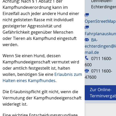
Leinfelden-
Achtung: Nach § 1 Absatz 1 der
Echterdinge
Kampfhundeverordnung kann im
Einzelfall auch jeder andere Hund einer
nicht gelisteten Rasse mit individuell
OpenStreetMap
gesteigerter Aggressivität und
Gefährlichkeit gegenüber Menschen
Fahrplanauskun
oder Tieren als Kampfhund eingestuft
BA-
werden.
echterdingen@l
mail.de
Wenn Sie einen Hund, dessen
0711 1600-
Kampfhundeeigenschaft vermutet wird
600
oder amtlich festgestellt ist, halten
0711 1600-
wollen, benötigen Sie eine
Erlaubnis zum
47600
Halten eines Kampfhundes
.
Zur Online-
Die Erlaubnispflicht gilt nicht, wenn die
Terminverga
Vermutung der Kampfhundeeigenschaft
widerlegt ist.
Eine wichtige Entscheidungsgrundlage