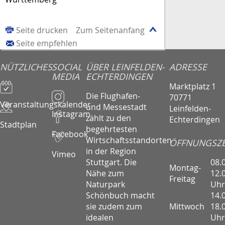
Seite drucken
Zum Seitenanfang
Seite empfehlen
NÜTZLICHES
SOCIAL
ÜBER LEINFELDEN-
ADRESSE
MEDIA
ECHTERDINGEN
Marktplatz 1
Die Flughafen-
70771
Veranstaltungskalender
und Messestadt
Leinfelden-
Instagram
zählt zu den
Echterdingen
Stadtplan
begehrtesten
Facebook
Wirtschaftsstandorten
ÖFFNUNGSZE
in der Region
Vimeo
08.
Stuttgart. Die
Montag-
12.
Nähe zum
Freitag
Uhr
Naturpark
14.
Schönbuch macht
Mittwoch
18.
sie zudem zum
Uhr
idealen