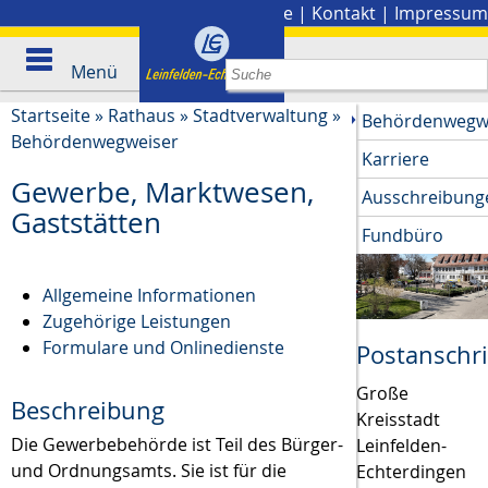
Stadtplan
|
Presse
|
Kontakt
|
Impressum
Menü
Startseite
»
Rathaus
»
Stadtverwaltung
»
Behördenwegw
Behördenwegweiser
Karriere
Gewerbe, Marktwesen,
Ausschreibung
Gaststätten
Fundbüro
Allgemeine Informationen
Zugehörige Leistungen
Formulare und Onlinedienste
Postanschri
Große
Beschreibung
Kreisstadt
Die Gewerbebehörde ist Teil des Bürger-
Leinfelden-
und Ordnungsamts. Sie ist für die
Echterdingen