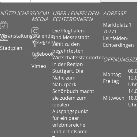
NÜTZLICHES
SOCIAL
ÜBER LEINFELDEN-
ADRESSE
MEDIA
ECHTERDINGEN
Marktplatz 1
Die Flughafen-
70771
Veranstaltungskalender
und Messestadt
Leinfelden-
Instagram
zählt zu den
Echterdingen
Stadtplan
begehrtesten
Facebook
Wirtschaftsstandorten
ÖFFNUNGSZE
in der Region
Vimeo
08.
Stuttgart. Die
Montag-
12.
Nähe zum
Freitag
Uhr
Naturpark
14.
Schönbuch macht
Mittwoch
18.
sie zudem zum
Uhr
idealen
Ausgangspunkt
für ein paar
erlebnisreiche
und erholsame