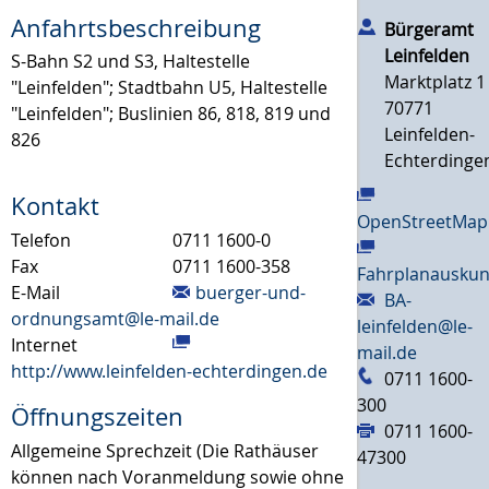
Anfahrtsbeschreibung
Bürgeramt
Leinfelden
S-Bahn S2 und S3, Haltestelle
Marktplatz 1
"Leinfelden"; Stadtbahn U5, Haltestelle
70771
"Leinfelden"; Buslinien 86, 818, 819 und
Leinfelden-
826
Echterdinge
Kontakt
OpenStreetMap
Telefon
0711 1600-0
Fax
0711 1600-358
Fahrplanauskun
E-Mail
buerger-und-
BA-
ordnungsamt@le-mail.de
leinfelden@le-
Internet
mail.de
http://www.leinfelden-echterdingen.de
0711 1600-
300
Öffnungszeiten
0711 1600-
Allgemeine Sprechzeit (Die Rathäuser
47300
können nach Voranmeldung sowie ohne