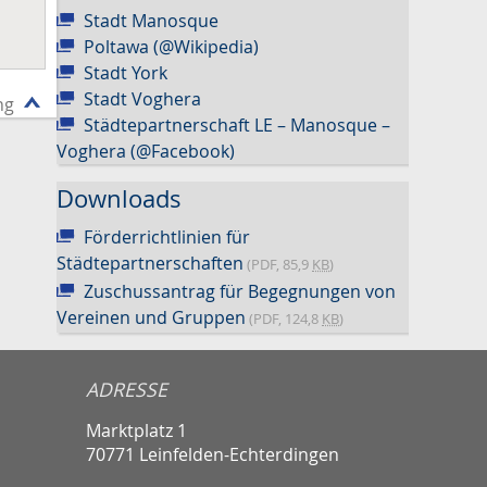
Stadt Manosque
Poltawa (@Wikipedia)
Stadt York
Stadt Voghera
ng
Städtepartnerschaft LE – Manosque –
Voghera (@Facebook)
Downloads
Förderrichtlinien für
Städtepartnerschaften
(PDF, 85,9
KB
)
Zuschussantrag für Begegnungen von
Vereinen und Gruppen
(PDF, 124,8
KB
)
ADRESSE
Marktplatz 1
70771 Leinfelden-Echterdingen