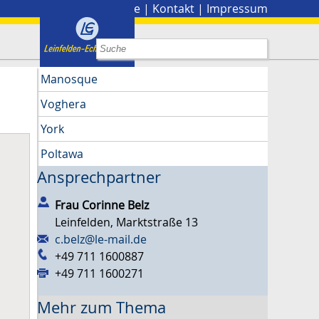
Stadtplan
|
Presse
|
Kontakt
|
Impressum
Manosque
Voghera
York
Poltawa
Ansprechpartner
Frau
Corinne
Belz
Leinfelden, Marktstraße 13
c.belz@le-mail.de
+49 711 1600887
+49 711 1600271
Mehr zum Thema