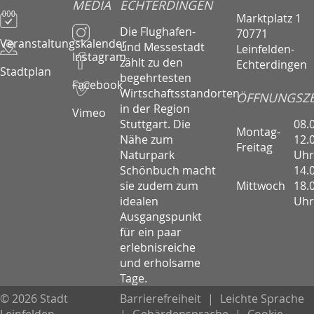
MEDIA
ECHTERDINGEN
Marktplatz 1
Die Flughafen-
70771
Veranstaltungskalender
und Messestadt
Leinfelden-
Instagram
zählt zu den
Echterdingen
Stadtplan
begehrtesten
Facebook
Wirtschaftsstandorten
ÖFFNUNGSZE
in der Region
Vimeo
08.
Stuttgart. Die
Montag-
12.
Nähe zum
Freitag
Uhr
Naturpark
14.
Schönbuch macht
Mittwoch
18.
sie zudem zum
Uhr
idealen
Ausgangspunkt
für ein paar
erlebnisreiche
und erholsame
Tage.
© 2026 Stadt
Barrierefreiheit
|
Leichte Sprache