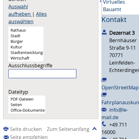
Virtuelles
Auswahl
Bauamt
aufheben
|
Alles
Kontakt
auswählen
Dezernat 3
Bernhäuser
Straße 9-11
70771
Leinfelden-
Ausschlussbegriffe
Echterdinge
OpenStreetMap
Dateityp
Fahrplanauskun
info@le-
mail.de
+49 711
Seite drucken
Zum Seitenanfang
16000
Seite empfehlen