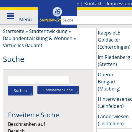
Stadtplan
|
Presse
|
Kontakt
|
Impressum
Menü
Startseite
»
Stadtentwicklung
»
KaepsleLE
Baulandentwicklung & Wohnen
»
Goldäcker
Virtuelles Bauamt
(Echterdingen)
Im Riedenberg
Suche
(Stetten)
Oberer
Bongart
(Musberg)
Erweiterte Suche
Suchen
Hinterwiesenä
(Leinfelden)
Erweiterte Suche
Länderwiesen
(Leinfelden)
Beschränken auf
Bereich