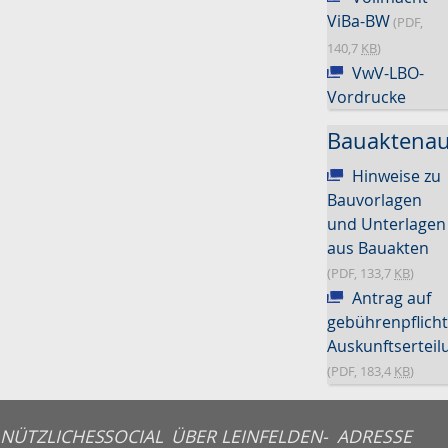
ViBa-BW
(PDF,
140,7
KB
)
VwV-LBO-
Vordrucke
Bauaktenau
Hinweise zu
Bauvorlagen
und Unterlagen
aus Bauakten
(PDF, 133,7
KB
)
Antrag auf
gebührenpflicht
Auskunftserteil
(PDF, 183,4
KB
)
NÜTZLICHES
SOCIAL
ÜBER LEINFELDEN-
ADRESSE