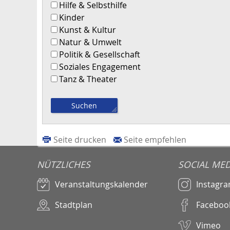
Hilfe & Selbsthilfe
Kinder
Kunst & Kultur
Natur & Umwelt
Politik & Gesellschaft
Soziales Engagement
Tanz & Theater
Seite drucken
Seite empfehlen
NÜTZLICHES
SOCIAL MED
Veranstaltungskalender
Instagr
Stadtplan
Faceboo
Vimeo