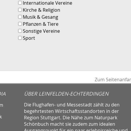
Internationale Vereine
Kirche & Religion
Musik & Gesang
Pflanzen & Tiere
Sonstige Vereine
Sport
Zum Seitenanfa
IA
ÜBER LEINFELDEN-ECHTERDINGEN
Die Flughafen- und Messestadt zählt zu den
am
begehrtesten Wirtschaftsstandorten in der
k
Region Stuttgart. Die Nähe zum Naturpark
Schönbuch macht sie zudem zum idealen
Ausgangspunkt für ein paar erlebnisreiche und