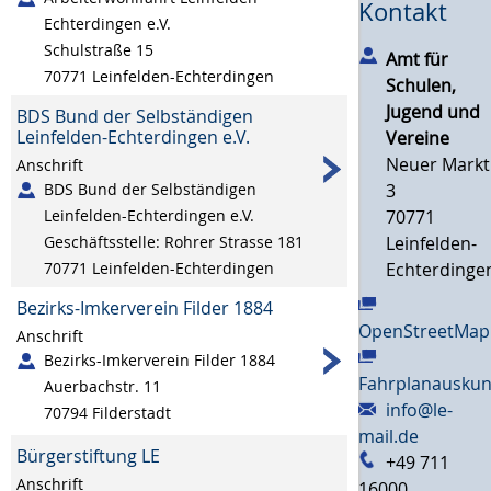
Kontakt
Echterdingen e.V.
Schulstraße 15
Amt für
70771
Leinfelden-Echterdingen
Schulen,
Jugend und
BDS Bund der Selbständigen
Leinfelden-Echterdingen e.V.
Vereine
Neuer Markt
Anschrift
3
BDS Bund der Selbständigen
70771
Leinfelden-Echterdingen e.V.
Leinfelden-
Geschäftsstelle: Rohrer Strasse 181
Echterdinge
70771
Leinfelden-Echterdingen
Bezirks-Imkerverein Filder 1884
OpenStreetMap
Anschrift
Bezirks-Imkerverein Filder 1884
Fahrplanauskun
Auerbachstr. 11
info@le-
70794
Filderstadt
mail.de
Bürgerstiftung LE
+49 711
Anschrift
16000