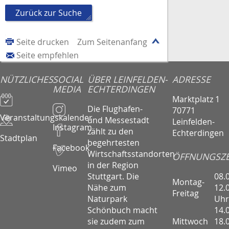
Zurück zur Suche
Seite drucken
Zum Seitenanfang
Seite empfehlen
NÜTZLICHES
SOCIAL
ÜBER LEINFELDEN-
ADRESSE
MEDIA
ECHTERDINGEN
Marktplatz 1
Die Flughafen-
70771
Veranstaltungskalender
und Messestadt
Leinfelden-
Instagram
zählt zu den
Echterdingen
Stadtplan
begehrtesten
Facebook
Wirtschaftsstandorten
ÖFFNUNGSZE
in der Region
Vimeo
08.
Stuttgart. Die
Montag-
12.
Nähe zum
Freitag
Uhr
Naturpark
14.
Schönbuch macht
Mittwoch
18.
sie zudem zum