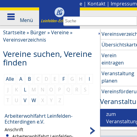
Stadtplan
|
Presse
|
Kontakt
|
Impressum
Menü
Startseite
»
Bürger
»
Vereine
»
Vereinsverzeic
Vereinsverzeichnis
Übersichtskart
Vereine suchen, Vereine
Verein
finden
eintragen
Veranstaltung
Alle
A
B
C
D
E
F
G
H
I
planen
J
K
L
M
N
O
P
Q
R
S
Vereinsförder
T
U
V
W
X
Y
Z
Veranstalt
zum
Arbeiterwohlfahrt Leinfelden-
Veranstaltun
Echterdingen e.V.
Anschrift
Arbeiterwohlfahrt Leinfelden-