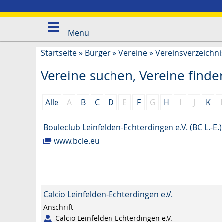
Menü
Startseite
»
Bürger
»
Vereine
»
Vereinsverzeichni
Vereine suchen, Vereine finde
Alle
A
B
C
D
E
F
G
H
I
J
K
Bouleclub Leinfelden-Echterdingen e.V. (BC L.-E.)
www.bcle.eu
Calcio Leinfelden-Echterdingen e.V.
Anschrift
Calcio Leinfelden-Echterdingen e.V.