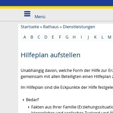
Menü
Startseite
»
Rathaus
»
Dienstleistungen
A
B
C
D
E
F
G
H
I
J
K
L
M
Hilfeplan aufstellen
Unabhängig davon, welche Form der Hilfe zur Erz
gemeinsam mit allen Beteiligten einen Hilfeplan z
Im Hilfeplan sind die Eckpunkte der Hilfe festgele
Bedarf
Fakten aus Ihrer Familie (Erziehungssituati
körperlicher und seelischer Zustand und Ä