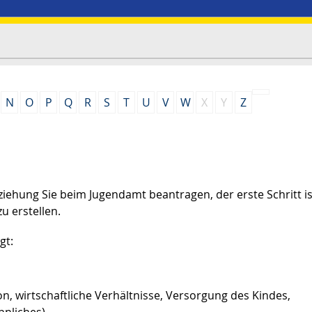
N
O
P
Q
R
S
T
U
V
W
X
Y
Z
iehung Sie beim Jugendamt beantragen, der erste Schritt is
u erstellen.
gt:
on, wirtschaftliche Verhältnisse, Versorgung des Kindes,
hnliches)