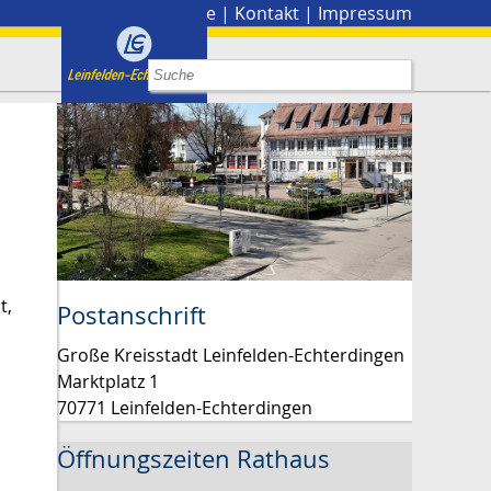
Stadtplan
|
Presse
|
Kontakt
|
Impressum
t,
Postanschrift
Große Kreisstadt Leinfelden-Echterdingen
Marktplatz 1
70771 Leinfelden-Echterdingen
Öffnungszeiten Rathaus