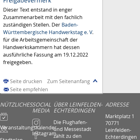
Freigabevermerk
Dieser Text entstand in enger
Zusammenarbeit mit den fachlich
zuständigen Stellen. Der
Baden-
Württembergische Handwerkstag e. V
.
für die Arbeitsgemeinschaft der
Handwerkskammern hat dessen
ausführliche Fassung am 19.12.2022
freigegeben.
Seite drucken
Zum Seitenanfang
Seite empfehlen
NÜTZLICHES
SOCIAL
ÜBER LEINFELDEN-
ADRESSE
MEDIA
ECHTERDINGEN
Marktplatz 1
Die Flughafen-
70771
Veranstaltungskalender
und Messestadt
Leinfelden-
Instagram
zählt zu den
Echterdingen