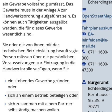
Echterdinge
ein Gewerbe vollständig umfasst. Das
Gewerbe muss in der Anlage A zur
Handwerksordnung aufgeführt sein. Es
OpenStreetMap
können auch Tätigkeiten ausgeübt
werden, die für dieses Gewerb
e
Fahrplanauskun
wesentlich sind.
BA-
leinfelden@le-
Sie oder die von Ihnen mit der
mail.de
technischen Betriebsleitung beauftragte
0711 1600-
Person müssen über die persönlichen
300
Voraussetzungen zur Eintragung in die
0711 1600-
Handwerksrolle verfügen, wenn Sie
47300
ein stehendes Gewerbe gründen
Bürgeramt
oder
Echterdinge
Bernhäuser
sich an einem Betrieb beteiligen oder
Straße 9
sich zusammen mit einem Partner
70771
selbständig machen wollen.