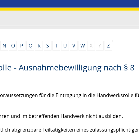
N
O
P
Q
R
S
T
U
V
W
X
Y
Z
olle - Ausnahmebewilligung nach § 8
Voraussetzungen für die Eintragung in die Handwerksrolle fü
ühren und im betreffenden Handwerk nicht ausbilden.
tlich abgrenzbare Teiltätigkeiten eines zulassungspflichtige