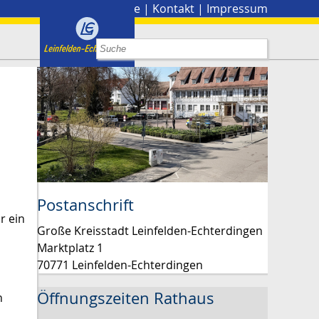
Stadtplan
|
Presse
|
Kontakt
|
Impressum
Postanschrift
r ein
Große Kreisstadt Leinfelden-Echterdingen
Marktplatz 1
70771 Leinfelden-Echterdingen
Öffnungszeiten Rathaus
n