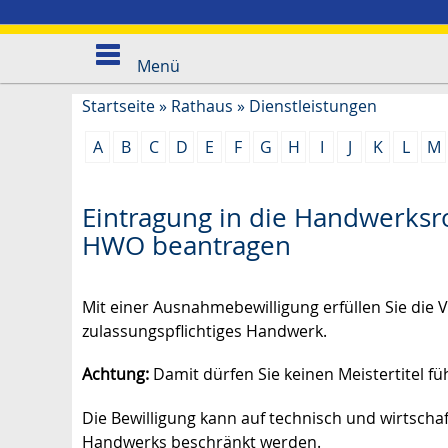
Menü
Startseite
»
Rathaus
»
Dienstleistungen
A
B
C
D
E
F
G
H
I
J
K
L
M
Eintragung in die Handwerksr
HWO beantragen
Mit einer Ausnahmebewilligung erfüllen Sie die 
zulassungspflichtiges Handwerk.
Achtung:
Damit dürfen Sie keinen Meistertitel f
Die Bewilligung kann auf technisch und wirtschaf
Handwerks beschränkt werden.