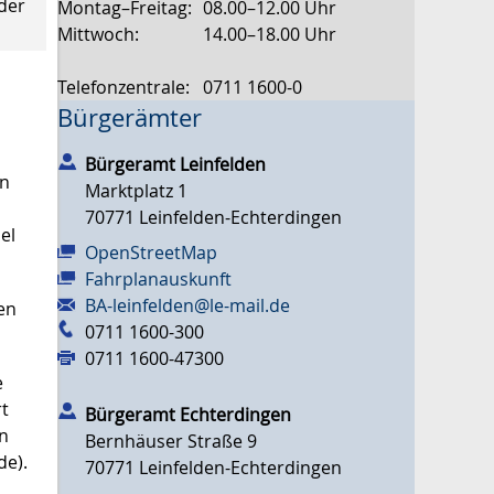
der
Montag–Freitag:
08.00–12.00 Uhr
Mittwoch:
14.00–18.00 Uhr
Telefonzentrale:
0711 1600-0
Bürgerämter
Bürgeramt Leinfelden
rn
Marktplatz 1
70771
Leinfelden-Echterdingen
el
OpenStreetMap
Fahrplanauskunft
BA-leinfelden@le-mail.de
en
0711 1600-300
0711 1600-47300
e
rt
Bürgeramt Echterdingen
en
Bernhäuser Straße 9
de).
70771
Leinfelden-Echterdingen