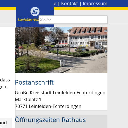
Stadtplan
|
Presse
|
Kontakt
|
Impressum
 dass
Postanschrift
gen.
Große Kreisstadt Leinfelden-Echterdingen
Marktplatz 1
70771 Leinfelden-Echterdingen
Öffnungszeiten Rathaus
 und