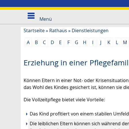
Menü
Startseite
»
Rathaus
»
Dienstleistungen
A
B
C
D
E
F
G
H
I
J
K
L
M
Erziehung in einer Pflegefamil
Können Eltern in einer Not- oder Krisensituati
das Wohl des Kindes gesichert ist, können sie di
Die Vollzeitpflege bietet viele Vorteile:
Das Kind profitiert von einem stabilen Umfeld
Die leiblichen Eltern können sich während der