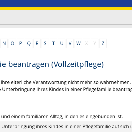
N
O
P
Q
R
S
T
U
V
W
X
Y
Z
ie beantragen (Vollzeitpflege)
on ihre elterliche Verantwortung nicht mehr so wahrnehmen,
e Unterbringung ihres Kindes in einer Pflegefamilie beantra
 und einem familiären Alltag, in den es eingebunden ist.
 Unterbringung ihres Kindes in einer Pflegefamilie auf sich