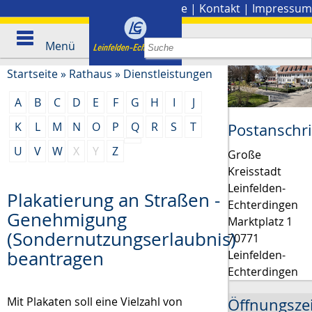
Stadtplan
|
Presse
|
Kontakt
|
Impressum
Menü
Startseite
»
Rathaus
»
Dienstleistungen
A
B
C
D
E
F
G
H
I
J
K
L
M
N
O
P
Q
R
S
T
Postanschri
U
V
W
X
Y
Z
Große
Kreisstadt
Leinfelden-
Plakatierung an Straßen -
Echterdingen
Genehmigung
Marktplatz 1
(Sondernutzungserlaubnis)
70771
beantragen
Leinfelden-
Echterdingen
Mit Plakaten soll eine Vielzahl von
Öffnungsze