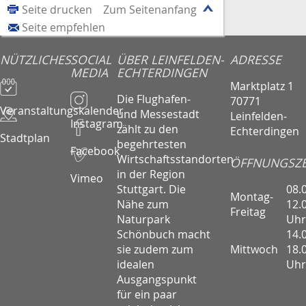
Seite drucken
Zum Seitenanfang
Seite empfehlen
NÜTZLICHES
SOCIAL
ÜBER LEINFELDEN-
ADRESSE
MEDIA
ECHTERDINGEN
Marktplatz 1
Die Flughafen-
70771
Veranstaltungskalender
und Messestadt
Leinfelden-
Instagram
zählt zu den
Echterdingen
Stadtplan
begehrtesten
Facebook
Wirtschaftsstandorten
ÖFFNUNGSZE
in der Region
Vimeo
08.
Stuttgart. Die
Montag-
12.
Nähe zum
Freitag
Uhr
Naturpark
14.
Schönbuch macht
Mittwoch
18.
sie zudem zum
Uhr
idealen
Ausgangspunkt
für ein paar