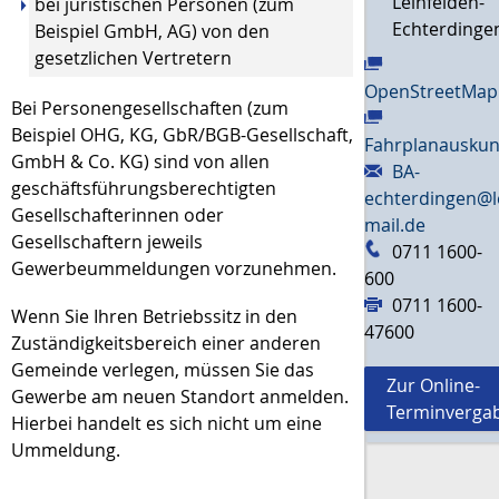
Leinfelden-
bei juristischen Personen (zum
Echterdinge
Beispiel GmbH, AG) von den
gesetzlichen Vertretern
OpenStreetMap
Bei Personengesellschaften (zum
Beispiel OHG, KG, GbR/BGB-Gesellschaft,
Fahrplanauskun
GmbH & Co. KG) sind von allen
BA-
geschäftsführungsberechtigten
echterdingen@l
Gesellschafterinnen oder
mail.de
Gesellschaftern jeweils
0711 1600-
Gewerbeummeldungen vorzunehmen.
600
0711 1600-
Wenn Sie Ihren Betriebssitz in den
47600
Zuständigkeitsbereich einer anderen
Gemeinde verlegen, müssen Sie das
Zur Online-
Gewerbe am neuen Standort anmelden.
Terminverga
Hierbei handelt es sich nicht um eine
Ummeldung.