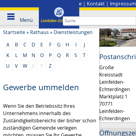
Stadtplan
|
Presse
|
Kontakt
|
Impressum
Menü
Startseite
»
Rathaus
»
Dienstleistungen
A
B
C
D
E
F
G
H
I
J
K
L
M
N
O
P
Q
R
S
T
Postanschri
U
V
W
X
Y
Z
Große
Kreisstadt
Leinfelden-
Gewerbe ummelden
Echterdingen
Marktplatz 1
70771
Wenn Sie den Betriebssitz Ihres
Leinfelden-
Unternehmens innerhalb des
Echterdingen
Zuständigkeitsbereichs der bisher schon
zuständigen Gemeinde verlegen
Öffnungsze
möchten, müssen Sie Ihr Gewerbe