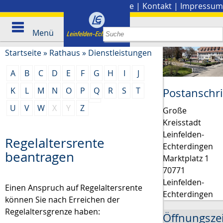
Stadtplan
|
Presse
|
Kontakt
|
Impressum
Menü
Startseite
»
Rathaus
»
Dienstleistungen
A
B
C
D
E
F
G
H
I
J
K
L
M
N
O
P
Q
R
S
T
Postanschri
U
V
W
X
Y
Z
Große
Kreisstadt
Leinfelden-
Regelaltersrente
Echterdingen
beantragen
Marktplatz 1
70771
Leinfelden-
Einen Anspruch auf Regelaltersrente
Echterdingen
können Sie nach Erreichen der
Regelaltersgrenze haben:
Öffnungsze