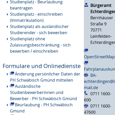
Studienplatz - Beurlaubung
Bürgeramt
beantragen
Echterdinge
Studienplatz - einschreiben
Bernhäuser
(Immatrikulation)
Straße 9
Studienplatz als ausländischer
70771
Studierender - sich bewerben
Leinfelden-
Studienplatz ohne
Echterdinge
Zulassungsbeschränkung - sich
bewerben / einschreiben
OpenStreetMap
Formulare und Onlinedienste
Fahrplanauskun
Änderung persönlicher Daten der
BA-
PH Schwäbisch Gmünd mitteilen
echterdingen@l
Ausländische
mail.de
Studienbewerberinnen und
0711 1600-
Bewerber - PH Schwäbisch Gmünd
600
Beurlaubung - PH Schwäbisch
0711 1600-
Gmünd
47600