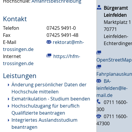
Hochschule:
Anfahrtsbeschreibung
Bürgeramt
Leinfelden
Kontakt
Marktplatz 1
Telefon
07425 9491-0
70771
Fax
07425 9491-48
Leinfelden-
E-Mail
rektorat@mh-
Echterdinge
trossingen.de
Internet
https://hfm-
OpenStreetMap
trossingen.de
Fahrplanauskun
Leistungen
BA-
Änderung persönlicher Daten der
leinfelden@le-
Hochschule mitteilen
mail.de
Exmatrikulation - Studium beenden
0711 1600-
Hochschulzugang für beruflich
300
Qualifizierte beantragen
0711 1600-
Integriertes Auslandsstudium
47300
beantragen