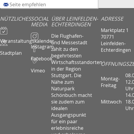
Seite empfehlen
NÜTZLICHES
SOCIAL
ÜBER LEINFELDEN-
ADRESSE
MEDIA
ECHTERDINGEN
Marktplatz 1
Die Flughafen-
70771
Veranstaltungskalender
und Messestadt
Leinfelden-
Instagram
zählt zu den
Echterdingen
Stadtplan
begehrtesten
Facebook
Wirtschaftsstandorten
ÖFFNUNGSZE
in der Region
Vimeo
08.
Stuttgart. Die
Montag-
12.
Nähe zum
Freitag
Uhr
Naturpark
14.
Schönbuch macht
Mittwoch
18.
sie zudem zum
Uhr
idealen
Ausgangspunkt
für ein paar
erlebnisreiche