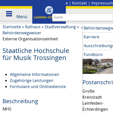
Stadtplan
|
Presse
|
Kontakt
|
Impressum
Menü
Startseite
»
Rathaus
»
Stadtverwaltung
»
Behördenwegw
Behördenwegweiser
Karriere
Externe Organisationseinheit
Ausschreibung
Staatliche Hochschule
Fundbüro
für Musik Trossingen
Allgemeine Informationen
Zugehörige Leistungen
Postanschri
Formulare und Onlinedienste
Große
Kreisstadt
Beschreibung
Leinfelden-
MHS
Echterdingen