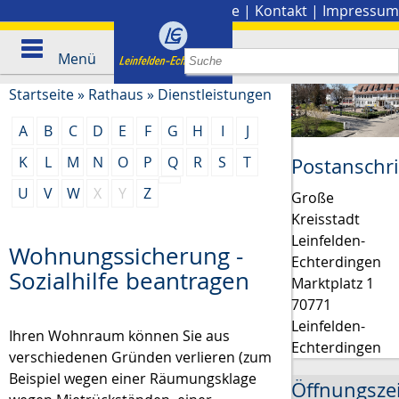
Stadtplan
|
Presse
|
Kontakt
|
Impressum
Menü
Startseite
»
Rathaus
»
Dienstleistungen
A
B
C
D
E
F
G
H
I
J
K
L
M
N
O
P
Q
R
S
T
Postanschri
U
V
W
X
Y
Z
Große
Kreisstadt
Leinfelden-
Wohnungssicherung -
Echterdingen
Sozialhilfe beantragen
Marktplatz 1
70771
Leinfelden-
Ihren Wohnraum können Sie aus
Echterdingen
verschiedenen Gründen verlieren (zum
Beispiel wegen einer Räumungsklage
Öffnungsze