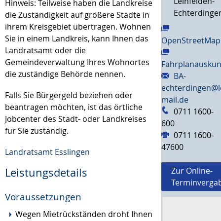
Leinfelden-
Hinweis: Teilweise haben die Landkreise
Echterdinge
die Zuständigkeit auf größere Städte in
ihrem Kreisgebiet übertragen. Wohnen
Sie in einem Landkreis, kann Ihnen das
OpenStreetMap
Landratsamt oder die
Gemeindeverwaltung Ihres Wohnortes
Fahrplanauskun
die zuständige Behörde nennen.
BA-
echterdingen@l
Falls Sie Bürgergeld beziehen oder
mail.de
beantragen möchten, ist das örtliche
0711 1600-
Jobcenter des Stadt- oder Landkreises
600
für Sie zuständig.
0711 1600-
47600
Landratsamt Esslingen
Leistungsdetails
Zur Online-
Terminverga
Voraussetzungen
Wegen Mietrückständen droht Ihnen