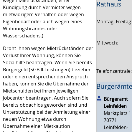
wegen Mietrückständen, einer
Rathaus
Kündigung durch Vermieter wegen
mietwidrigem Verhalten oder wegen
Montag–Freitag
Eigenbedarf oder auch wegen eines
Wohnungsbrandes oder
Wasserschadens.)
Mittwoch:
Droht Ihnen wegen Mietrückständen der
Verlust Ihrer Wohnung, können Sie
Sozialhilfe beantragen.
Wenn Sie bereits
Bürgergeld (SGB II-Leistungen) beziehen
Telefonzentrale
oder einen entsprechenden Anspruch
haben, können Sie die Übernahme der
Bürgerämte
Mietschulden bei Ihrem jeweiligen
Jobcenter beantragen.
Auch sofern Sie
Bürgeramt
bereits obdachlos geworden sind und
Leinfelden
Unterstützung bei der Anmietung einer
Marktplatz 1
neuen Wohnung etwa durch
70771
Übernahme einer Mietkaution
Leinfelden-