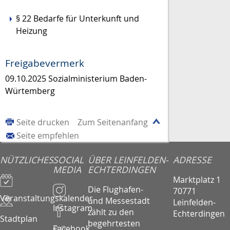
§ 22
Bedarfe für Unterkunft und
Heizung
Freigabevermerk
09.10.2025 Sozialministerium Baden-
Würtemberg
Seite drucken
Zum Seitenanfang
Seite empfehlen
NÜTZLICHES
SOCIAL
ÜBER LEINFELDEN-
ADRESSE
MEDIA
ECHTERDINGEN
Marktplatz 1
Die Flughafen-
70771
Veranstaltungskalender
und Messestadt
Leinfelden-
Instagram
zählt zu den
Echterdingen
Stadtplan
begehrtesten
Facebook