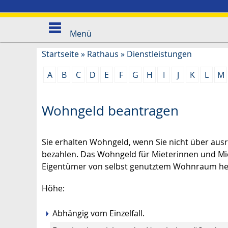
Menü
Startseite
»
Rathaus
»
Dienstleistungen
A
B
C
D
E
F
G
H
I
J
K
L
M
Wohngeld beantragen
Sie erhalten Wohngeld, wenn Sie nicht über a
bezahlen. Das Wohngeld für Mieterinnen und Mi
Eigentümer von selbst genutztem Wohnraum hei
Höhe:
Abhängig vom Einzelfall.