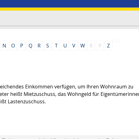
N
O
P
Q
R
S
T
U
V
W
X
Y
Z
usreichendes Einkommen verfügen, um Ihren Wohnraum zu
eter heißt Mietzuschuss, das Wohngeld für Eigentümerinn
ßt Lastenzuschuss.