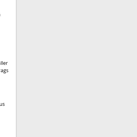
n
ller
rags
aus