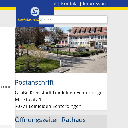
Stadtplan
|
Presse
|
Kontakt
|
Impressum
Postanschrift
en und
Große Kreisstadt Leinfelden-Echterdingen
Marktplatz 1
70771 Leinfelden-Echterdingen
Öffnungszeiten Rathaus