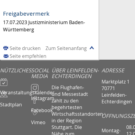
Freigabevermerk
17.07.2023 Justizministerium Baden-
Württemberg
Seite drucken
Zum Seitenanfang
Seite empfehlen
NÜTZLICHES
SOCIAL
ÜBER LEINFELDEN-
ADRESSE
MEDIA
ECHTERDINGEN
Marktplatz 1
Die Flughafen-
70771
Veranstaltungskalender
und Messestadt
Leinfelden-
Instagram
zählt zu den
Echterdingen
Stadtplan
begehrtesten
Facebook
Wirtschaftsstandorten
ÖFFNUNGSZE
in der Region
Vimeo
08.
Stuttgart. Die
Montag-
12.
Nähe zum