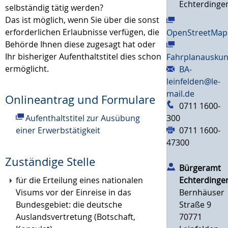
Echterdinge
selbständig tätig werden?
Das ist möglich, wenn Sie über die sonst
erforderlichen Erlaubnisse verfügen, die
OpenStreetMap
Behörde Ihnen diese zugesagt hat oder
Ihr bisheriger Aufenthaltstitel dies schon
Fahrplanauskun
ermöglicht.
BA-
leinfelden@le-
mail.de
Onlineantrag und Formulare
0711 1600-
Aufenthaltstitel zur Ausübung
300
einer Erwerbstätigkeit
0711 1600-
47300
Zuständige Stelle
Bürgeramt
für die Erteilung eines nationalen
Echterdinge
Visums vor der Einreise in das
Bernhäuser
Bundesgebiet: die deutsche
Straße 9
Auslandsvertretung (Botschaft,
70771