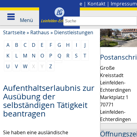
Stadtplan
|
Presse
|
Kontakt
|
Impressum
Menü
Startseite
»
Rathaus
»
Dienstleistungen
A
B
C
D
E
F
G
H
I
J
K
L
M
N
O
P
Q
R
S
T
Postanschri
U
V
W
X
Y
Z
Große
Kreisstadt
Leinfelden-
Aufenthaltserlaubnis zur
Echterdingen
Ausübung der
Marktplatz 1
selbständigen Tätigkeit
70771
beantragen
Leinfelden-
Echterdingen
Sie haben eine ausländische
Öffnungsze