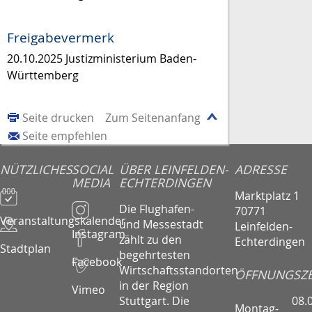
Freigabevermerk
20.10.2025 Justizministerium Baden-
Württemberg
Seite drucken
Zum Seitenanfang
Seite empfehlen
NÜTZLICHES
SOCIAL
ÜBER LEINFELDEN-
ADRESSE
MEDIA
ECHTERDINGEN
Marktplatz 1
Die Flughafen-
70771
Veranstaltungskalender
und Messestadt
Leinfelden-
Instagram
zählt zu den
Echterdingen
Stadtplan
begehrtesten
Facebook
Wirtschaftsstandorten
ÖFFNUNGSZE
in der Region
Vimeo
08.
Stuttgart. Die
Montag-