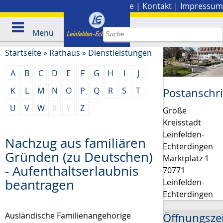
Stadtplan
|
Presse
|
Kontakt
|
Impressum
Menü
Startseite
»
Rathaus
»
Dienstleistungen
A
B
C
D
E
F
G
H
I
J
K
L
M
N
O
P
Q
R
S
T
Postanschri
U
V
W
X
Y
Z
Große
Kreisstadt
Leinfelden-
Nachzug aus familiären
Echterdingen
Gründen (zu Deutschen)
Marktplatz 1
- Aufenthaltserlaubnis
70771
beantragen
Leinfelden-
Echterdingen
Ausländische Familienangehörige
Öffnungsze