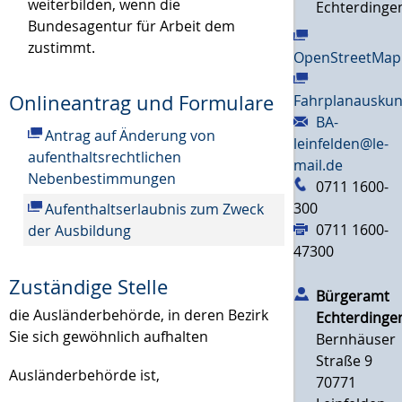
weiterbilden, wenn die
Echterdinge
Bundesagentur für Arbeit dem
zustimmt.
OpenStreetMap
Onlineantrag und Formulare
Fahrplanauskun
BA-
Antrag auf Änderung von
leinfelden@le-
aufenthaltsrechtlichen
mail.de
Nebenbestimmungen
0711 1600-
300
Aufenthaltserlaubnis zum Zweck
0711 1600-
der Ausbildung
47300
Zuständige Stelle
Bürgeramt
die Ausländerbehörde, in deren Bezirk
Echterdinge
Sie sich gewöhnlich aufhalten
Bernhäuser
Straße 9
Ausländerbehörde ist,
70771