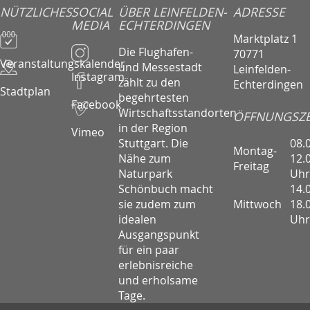
NÜTZLICHES
SOCIAL
ÜBER LEINFELDEN-
ADRESSE
MEDIA
ECHTERDINGEN
Marktplatz 1
Die Flughafen-
70771
Veranstaltungskalender
und Messestadt
Leinfelden-
Instagram
zählt zu den
Echterdingen
Stadtplan
begehrtesten
Facebook
Wirtschaftsstandorten
ÖFFNUNGSZE
in der Region
Vimeo
08.
Stuttgart. Die
Montag-
12.
Nähe zum
Freitag
Uhr
Naturpark
14.
Schönbuch macht
Mittwoch
18.
sie zudem zum
Uhr
idealen
Ausgangspunkt
für ein paar
erlebnisreiche
und erholsame
Tage.