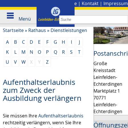
Stadtplan
|
Presse
|
Kontakt
|
Impressum
Menü
Startseite
»
Rathaus
»
Dienstleistungen
A
B
C
D
E
F
G
H
I
J
K
L
M
N
O
P
Q
R
S
T
Postanschri
U
V
W
X
Y
Z
Große
Kreisstadt
Leinfelden-
Aufenthaltserlaubnis
Echterdingen
zum Zweck der
Marktplatz 1
Ausbildung verlängern
70771
Leinfelden-
Echterdingen
Sie müssen Ihre
Aufenthaltserlaubnis
rechtzeitig verlängern, wenn Sie Ihre
Öffnungsze