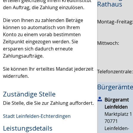
erteilen gleichzeitig Ihrem Kreditinstitut
Rathaus
den Auftrag, die Zahlung einzulösen.
Die von Ihnen zu zahlenden Beträge
Montag–Freitag
können so automatisch von Ihrem
Konto zu einem vorab bestimmten
Zeitpunkt eingezogen werden. Sie
Mittwoch:
ersparen sich dadurch erneute
Zahlungsaufträge.
Sie können Ihr erteiltes Mandat jederzeit
Telefonzentrale
widerrufen.
Bürgerämte
Zuständige Stelle
Bürgeramt
Die Stelle, die Sie zur Zahlung auffordert.
Leinfelden
Marktplatz 1
Stadt Leinfelden-Echterdingen
70771
Leistungsdetails
Leinfelden-