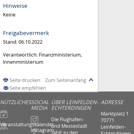
Hinweise
Keine
Freigabevermerk
Stand: 06.10.2022
Verantwortlich: Finanzministerium,
Innenministerium
Seite drucken
Zum Seitenanfang
Seite empfehlen
NÜTZLICHES
SOCIAL
ÜBER LEINFELDEN-
ADRESSE
MEDIA
ECHTERDINGEN
Marktplatz 1
Die Flughafen-
70771
Veranstaltungskalender
und Messestadt
Leinfelden-
Instagram
zählt zu den
Echterdingen