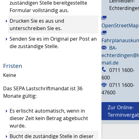
Leinfelden-
zuständigen Stelle bereitgestellte
Echterdinge
Formular vollständig aus.
Drucken Sie es aus und
OpenStreetMap
unterschreiben Sie es.
Senden Sie es im Original per Post an
Fahrplanauskun
die zuständige Stelle.
BA-
echterdingen@l
mail.de
Fristen
0711 1600-
Keine
600
0711 1600-
Das SEPA Lastschriftmandat ist 36
47600
Monate gültig:
Zur Online-
Es erlischt automatisch, wenn in
Terminverga
dieser Zeit kein Betrag abgebucht
wurde.
Bucht die zuständige Stelle in dieser