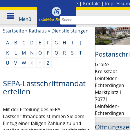
Stadtplan
|
Presse
|
Kontakt
|
Impressum
Menü
Startseite
»
Rathaus
»
Dienstleistungen
A
B
C
D
E
F
G
H
I
J
K
L
M
N
O
P
Q
R
S
T
Postanschri
U
V
W
X
Y
Z
Große
Kreisstadt
Leinfelden-
SEPA-Lastschriftmandat
Echterdingen
erteilen
Marktplatz 1
70771
Leinfelden-
Mit der Erteilung des SEPA-
Echterdingen
Lastschriftmandats stimmen Sie dem
Einzug einer fälligen Zahlung zu und
Öffnungsze